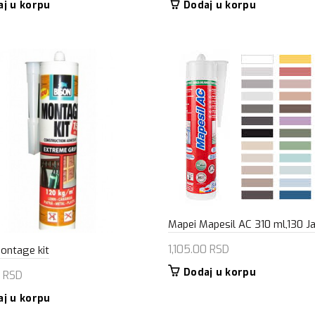
aj u korpu
Dodaj u korpu
Mapei Mapesil AC 310 ml,130 J
1,105.00
RSD
ontage kit
Dodaj u korpu
0
RSD
aj u korpu