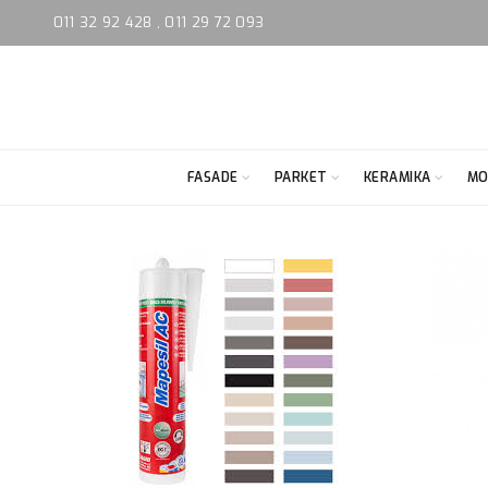
011 32 92 428
,
011 29 72 093
FASADE
PARKET
KERAMIKA
MO