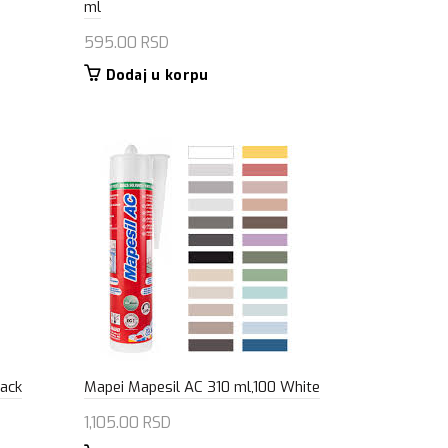
ml
595.00
RSD
Dodaj u korpu
lack
Mapei Mapesil AC 310 ml,100 White
1,105.00
RSD