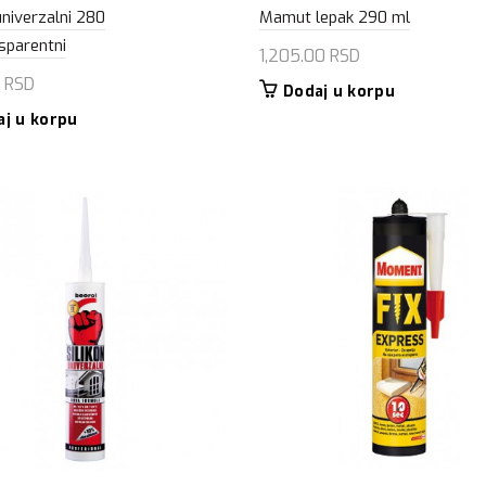
univerzalni 280
Mamut lepak 290 ml
sparentni
1,205.00
RSD
0
RSD
Dodaj u korpu
aj u korpu