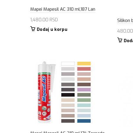
Mapei Mapesil AC 310 ml,187 Lan
1,480.00
RSD
Silikon 
Dodaj u korpu
480.0
Dod