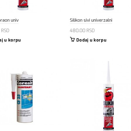
braon univ
Silikon sivi univerzalni
0
RSD
480.00
RSD
aj u korpu
Dodaj u korpu