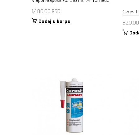
Mapei Mapesil AC 310 ml,174 Tornado
1,480.00
RSD
Ceresit
Dodaj u korpu
920.0
Dod