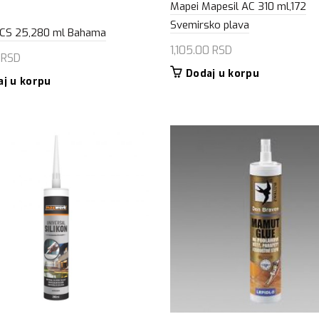
Mapei Mapesil AC 310 ml,172
Svemirsko plava
 CS 25,280 ml Bahama
1,105.00
RSD
0
RSD
Dodaj u korpu
aj u korpu