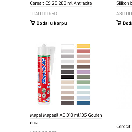
Ceresit CS 25,280 ml Antracite
Silikon 
1,040.00
RSD
480.0
Dodaj u korpu
Dod
Mapei Mapesil AC 310 ml,135 Golden
dust
Ceresit