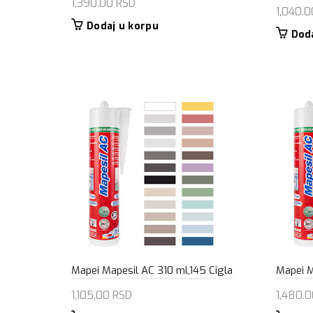
1,390.00
RSD
1,040.
Dodaj u korpu
Dod
Mapei Mapesil AC 310 ml,145 Cigla
Mapei M
1,105.00
RSD
1,480.