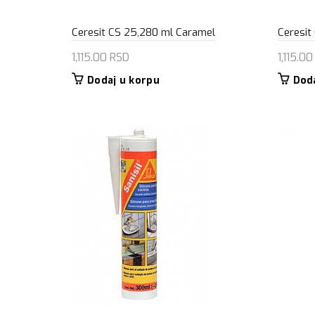
Ceresit CS 25,280 ml Caramel
Ceresit
1,115.00
RSD
1,115.0
Dodaj u korpu
Dod