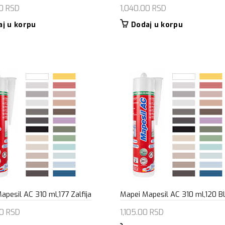
00
RSD
1,040.00
RSD
aj u korpu
Dodaj u korpu
apesil AC 310 ml,177 Zalfija
Mapei Mapesil AC 310 ml,120 B
00
RSD
1,105.00
RSD