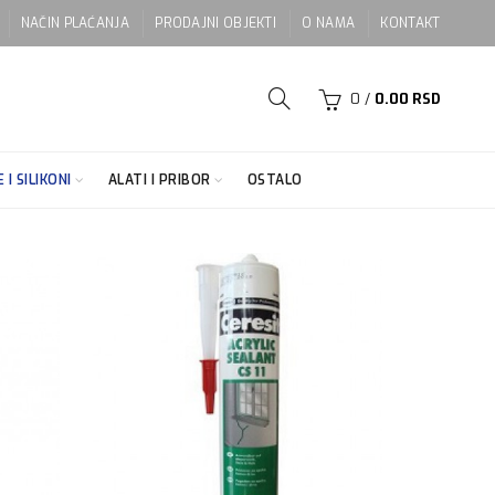
NAČIN PLAĆANJA
PRODAJNI OBJEKTI
O NAMA
KONTAKT
0
/
0.00
RSD
 I SILIKONI
ALATI I PRIBOR
OSTALO