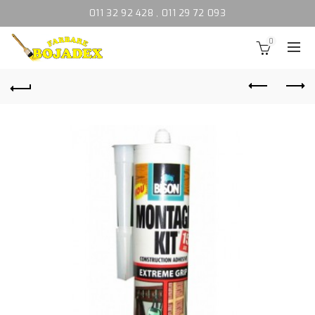
011 32 92 428
,
011 29 72 093
0