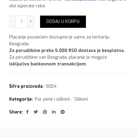
oko isporuke robe.
Bison Montage kit količina
DODAJ U KORPU
Plaćanje pouzećem dostupno je samo za teritoriju
Beograda.
Za porudžbine preko 5.000 RSD dostava je besplatna.
Za porudžbine van Beograda, plaćanje je moguće
isključivo bankovnom transakcijom
.
Šifra proizvoda:
9004
Kategorije:
Pur pene i silikoni
,
Silikoni
Share