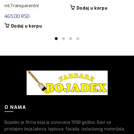
ml,Transparentni
Dodaj u korpu
465.00
RSD
Dodaj u korpu
O NAMA
Bojadex je firma koja je osnovana 1998 godine. Bavi se
prodajom boja,lakova, lepkova, fasada, izolacionog materijala,