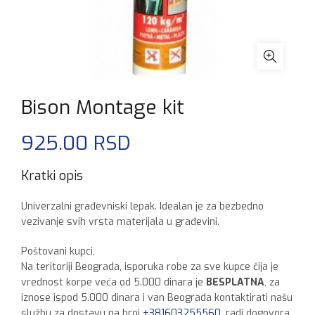
Bison Montage kit
925.00
RSD
Kratki opis
Univerzalni građevniski lepak. Idealan je za bezbedno
vezivanje svih vrsta materijala u građevini.
Poštovani kupci,
Na teritoriji Beograda, isporuka robe za sve kupce čija je
vrednost korpe veća od 5.000 dinara je
BESPLATNA
, za
iznose ispod 5.000 dinara i van Beograda kontaktirati našu
službu za dostavu na broj
+381603255560
, radi dogovora