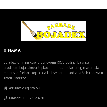
O NAMA
Bojadex je firma koja je osnovana 1998 godine. Bavi se
prodajom boja,lakova, lepkova, fasada, izolacionog materijala,
molersko-farbarskog alata koji se koristi kod završnih radova u
gradevinarstvu.
Adresa: Višnjička 58
Telefon:
011 32 92 428