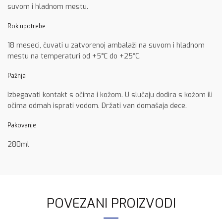
suvom i hladnom mestu.
Rok upotrebe
18 meseci, čuvati u zatvorenoj ambalaži na suvom i hladnom
mestu na temperaturi od +5°C do +25°C.
Pažnja
Izbegavati kontakt s očima i kožom. U slučaju dodira s kožom ili
očima odmah isprati vodom. Držati van domašaja dece.
Pakovanje
280ml
POVEZANI PROIZVODI