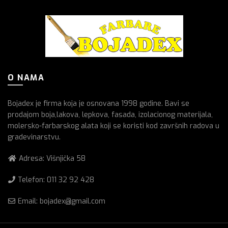
O NAMA
Bojadex je firma koja je osnovana 1998 godine. Bavi se
prodajom boja,lakova, lepkova, fasada, izolacionog materijala,
molersko-farbarskog alata koji se koristi kod završnih radova u
gradevinarstvu.
Adresa: Višnjička 58
Telefon:
011 32 92 428
Email: bojadex@gmail.com