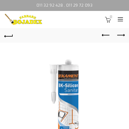
011 32 92 428
,
011 29 72 093
0