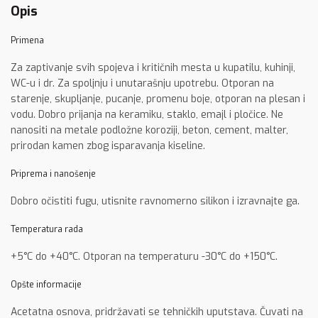
Opis
Primena
Za zaptivanje svih spojeva i kritičnih mesta u kupatilu, kuhinji,
WC-u i dr. Za spoljnju i unutarašnju upotrebu. Otporan na
starenje, skupljanje, pucanje, promenu boje, otporan na plesan i
vodu. Dobro prijanja na keramiku, staklo, emajl i pločice. Ne
nanositi na metale podložne koroziji, beton, cement, malter,
prirodan kamen zbog isparavanja kiseline.
Priprema i nanošenje
Dobro očistiti fugu, utisnite ravnomerno silikon i izravnajte ga.
Temperatura rada
+5°C do +40°C. Otporan na temperaturu -30°C do +150°C.
Opšte informacije
Acetatna osnova, pridržavati se tehničkih uputstava. Čuvati na