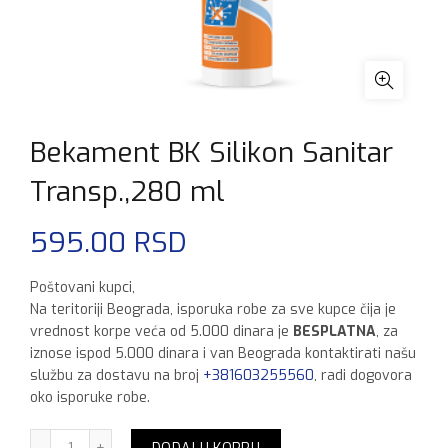
Bekament BK Silikon Sanitar
Transp.,280 ml
595.00
RSD
Poštovani kupci,
Na teritoriji Beograda, isporuka robe za sve kupce čija je
vrednost korpe veća od 5.000 dinara je
BESPLATNA
, za
iznose ispod 5.000 dinara i van Beograda kontaktirati našu
službu za dostavu na broj
+381603255560
, radi dogovora
oko isporuke robe.
Bekament BK Silikon Sanitar Transp.,280 ml količina