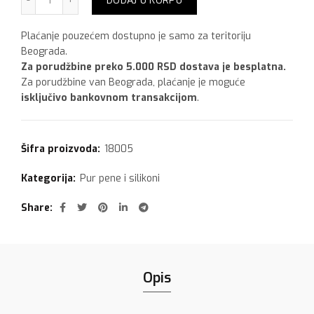
DODAJ U KORPU
Plaćanje pouzećem dostupno je samo za teritoriju
Beograda.
Za porudžbine preko 5.000 RSD dostava je besplatna.
Za porudžbine van Beograda, plaćanje je moguće
isključivo bankovnom transakcijom
.
Šifra proizvoda:
18005
Kategorija:
Pur pene i silikoni
Share
Opis