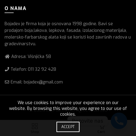
O NAMA
Bojadex je firma koja je osnovana 1998 godine. Bavi se
prodajom boja,lakova, lepkova, fasada, izolacionog materijala,
molersko-farbarskog alata koji se koristi kod završnih radova u
gradevinarstvu.
Adresa: Višnjička 58
Telefon:
011 32 92 428
Email: bojadex@gmail.com
We use cookies to improve your experience on our
website. By browsing this website, you agree to our use of
© 2026
Boje lakovi
. All rights reserved
cookies.
Pozovite nas
0
ACCEPT
Shop
Cart