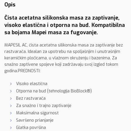
Opis
Čista acetatna silikonska masa za zaptivanje,
visoko elastična i otporna na buđ. Kompatibilna
sa bojama Mapei masa za fugovanje.
MAPESIL AC, čista acetatna silikonska masa za zaptivanje bez
rastvarača. Idealan za upotrebu na spoljašnjim i unutrašnjim
keramičkim pločicama, u vlažnom okruženju i bazenima. Za
snažno zaptivene spojeve koji zadržavaju svoj izgled tokom
godina.PREDNOSTI:
Visoko elastična
Otporna na buđ (tehnologija BioBlock®)
Bez rastvarača
Za snažno i trajno zaptivanje
Maksimalna sigurnost
Savršeno prianjanje
Glatka površina