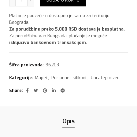
DODAJ U KORPU
Plaćanje pouzećem dostupno je samo za teritoriju
Beograda.
Za porudžbine preko 5.000 RSD dostava je besplatna.
Za porudžbine van Beograda, plaćanje je moguće
isključivo bankovnom transakcijom
.
Šifra proizvoda:
96203
Kategorije:
Mapei
,
Pur pene i silikoni
,
Uncategorized
Share
Opis