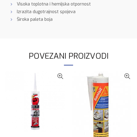
Visoka toplotna i hemijska otpornost
Izrazita dugotrajnost spojeva
Široka paleta boja
POVEZANI PROIZVODI