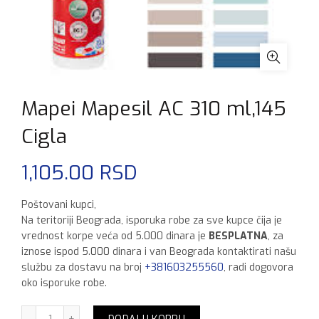
Mapei Mapesil AC 310 ml,145
Cigla
1,105.00
RSD
Poštovani kupci,
Na teritoriji Beograda, isporuka robe za sve kupce čija je
vrednost korpe veća od 5.000 dinara je
BESPLATNA
, za
iznose ispod 5.000 dinara i van Beograda kontaktirati našu
službu za dostavu na broj
+381603255560
, radi dogovora
oko isporuke robe.
Mapei Mapesil AC 310 ml,145 Cigla količina