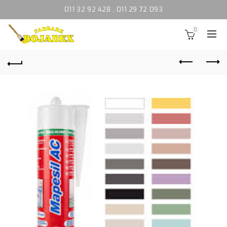
011 32 92 428
,
011 29 72 093
0