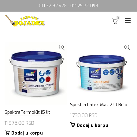
011 32 92 428
,
011 29 72 093
0
Spektra Latex Mat 2 lit,Bela
SpektraTermoKit,15 lit
1,730.00
RSD
11,975.00
RSD
Dodaj u korpu
Dodaj u korpu