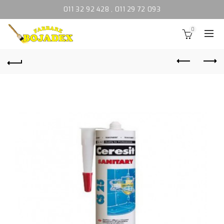
011 32 92 428
,
011 29 72 093
0