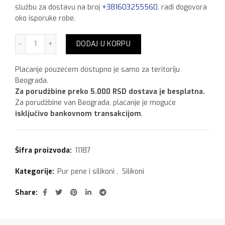
službu za dostavu na broj
+381603255560
, radi dogovora
oko isporuke robe.
Ceresit CS 25,280 ml Zemlja Braon količina
DODAJ U KORPU
Plaćanje pouzećem dostupno je samo za teritoriju
Beograda.
Za porudžbine preko 5.000 RSD dostava je besplatna.
Za porudžbine van Beograda, plaćanje je moguće
isključivo bankovnom transakcijom
.
Šifra proizvoda:
11187
Kategorije:
Pur pene i silikoni
,
Silikoni
Share