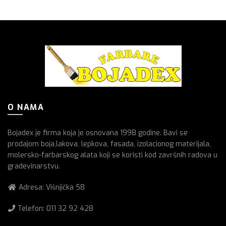
O NAMA
Bojadex je firma koja je osnovana 1998 godine. Bavi se
prodajom boja,lakova, lepkova, fasada, izolacionog materijala,
molersko-farbarskog alata koji se koristi kod završnih radova u
gradevinarstvu.
Adresa: Višnjička 58
Telefon:
011 32 92 428