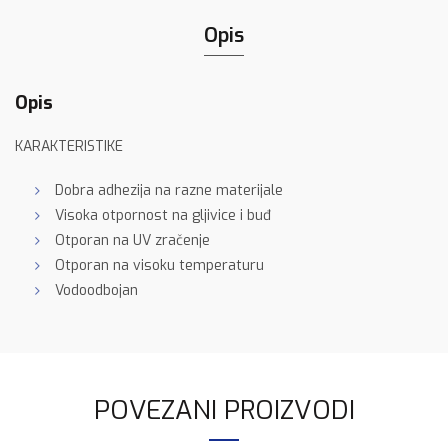
Opis
Opis
KARAKTERISTIKE
Dobra adhezija na razne materijale
Visoka otpornost na gljivice i buđ
Otporan na UV zračenje
Otporan na visoku temperaturu
Vodoodbojan
POVEZANI PROIZVODI