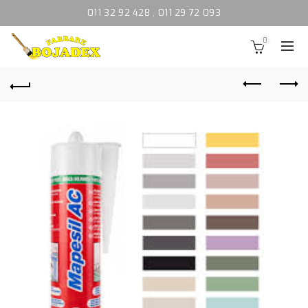
011 32 92 428
,
011 29 72 093
0