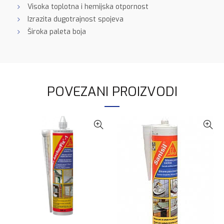
Visoka toplotna i hemijska otpornost
Izrazita dugotrajnost spojeva
Široka paleta boja
POVEZANI PROIZVODI