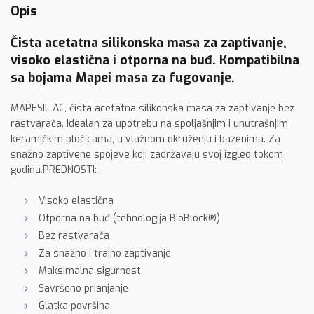
Opis
Čista acetatna silikonska masa za zaptivanje,
visoko elastična i otporna na buđ. Kompatibilna
sa bojama Mapei masa za fugovanje.
MAPESIL AC, čista acetatna silikonska masa za zaptivanje bez
rastvarača. Idealan za upotrebu na spoljašnjim i unutrašnjim
keramičkim pločicama, u vlažnom okruženju i bazenima. Za
snažno zaptivene spojeve koji zadržavaju svoj izgled tokom
godina.PREDNOSTI:
Visoko elastična
Otporna na buđ (tehnologija BioBlock®)
Bez rastvarača
Za snažno i trajno zaptivanje
Maksimalna sigurnost
Savršeno prianjanje
Glatka površina