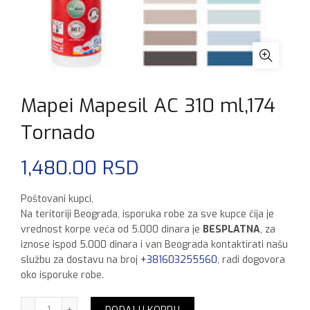
Mapei Mapesil AC 310 ml,174
Tornado
1,480.00
RSD
Poštovani kupci,
Na teritoriji Beograda, isporuka robe za sve kupce čija je
vrednost korpe veća od 5.000 dinara je
BESPLATNA
, za
iznose ispod 5.000 dinara i van Beograda kontaktirati našu
službu za dostavu na broj
+381603255560
, radi dogovora
oko isporuke robe.
Mapei Mapesil AC 310 ml,174 Tornado količina