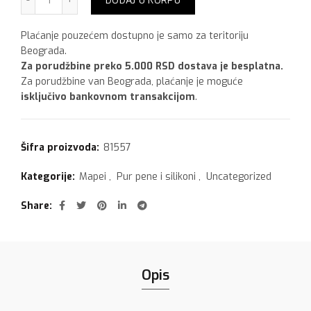
DODAJ U KORPU
Plaćanje pouzećem dostupno je samo za teritoriju
Beograda.
Za porudžbine preko 5.000 RSD dostava je besplatna.
Za porudžbine van Beograda, plaćanje je moguće
isključivo bankovnom transakcijom
.
Šifra proizvoda:
81557
Kategorije:
Mapei
,
Pur pene i silikoni
,
Uncategorized
Share
Opis