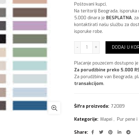
Poštovani kupci,
Na teritoriji Beograda, isporuka
5.000 dinara je
BESPLATNA
, z
kontaktirati našu službu za dos
isporuke robe.
Mapei Mapesil AC 310 ml,1
DODAJ U KO
Plaćanje pouzećem dostupno je 
Za porudžbine preko 5.000 RS
Za porudžbine van Beograda, p
transakcijom
.
Šifra proizvoda:
72089
Kategorije:
Mapei
,
Pur pene i 
Share