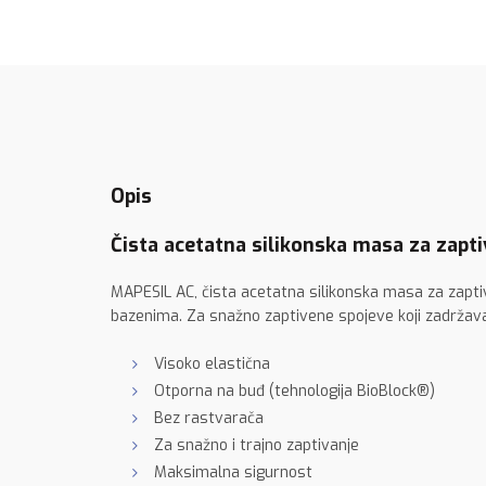
Opis
Čista acetatna silikonska masa za zapt
MAPESIL AC, čista acetatna silikonska masa za zapti
bazenima. Za snažno zaptivene spojeve koji zadržav
Visoko elastična
Otporna na buđ (tehnologija BioBlock®)
Bez rastvarača
Za snažno i trajno zaptivanje
Maksimalna sigurnost