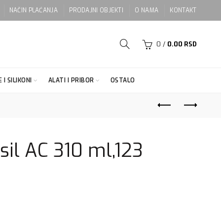
NAČIN PLAĆANJA
PRODAJNI OBJEKTI
O NAMA
KONTAKT
0
/
0.00
RSD
 I SILIKONI
ALATI I PRIBOR
OSTALO
il AC 310 ml,123