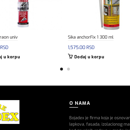
braon univ
Sika anchorFix 1 300 ml
0
RSD
1,575.00
RSD
j u korpu
Dodaj u korpu
O NAMA
Bojadex je firma koja je osnova
lepkova, fasada, izolacionog mat