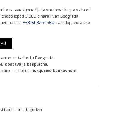
 robe za sve kupce čija je vrednost korpe veća od
a iznose ispod 5.000 dinara i van Beograda
tavu na broj
+381603255560
, radi dogovora oko
23 Antic white količina
RPU
samo za teritoriju Beograda.
D dostava je besplatna.
laćanje je moguće
isključivo bankovnom
silikoni
,
Uncategorized