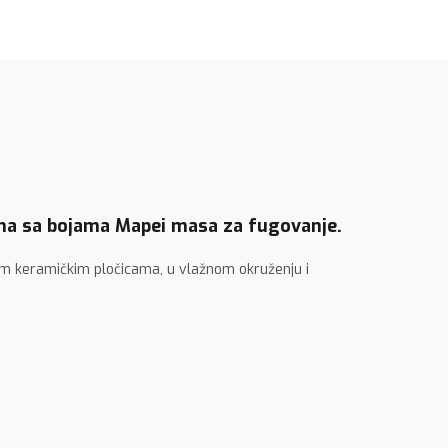
ilna sa bojama Mapei masa za fugovanje.
jim keramičkim pločicama, u vlažnom okruženju i