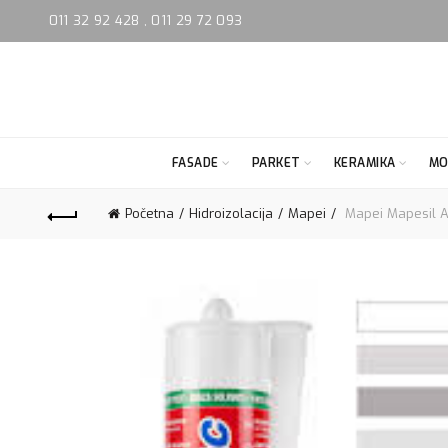
011 32 92 428
,
011 29 72 093
FASADE
PARKET
KERAMIKA
MO
Početna
Hidroizolacija
Mapei
Mapei Mapesil AC