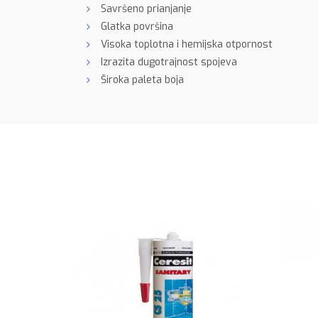
Savršeno prianjanje
Glatka površina
Visoka toplotna i hemijska otpornost
Izrazita dugotrajnost spojeva
Široka paleta boja