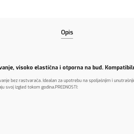
Opis
ivanje, visoko elastična i otporna na buđ. Kompatib
vanje bez rastvarača. Idealan za upotrebu na spoljašnjim i unutrašn
aju svoj izgled tokom godina.PREDNOSTI: