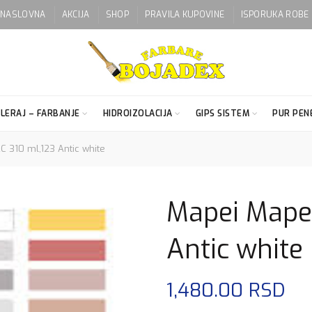
NASLOVNA
AKCIJA
SHOP
PRAVILA KUPOVINE
ISPORUKA ROBE
LERAJ – FARBANJE
HIDROIZOLACIJA
GIPS SISTEM
PUR PENE
 310 ml,123 Antic white
Mapei Mapes
Antic white
1,480.00
RSD