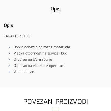
Opis
Opis
KARAKTERISTIKE
Dobra adhezija na razne materijale
Visoka otpornost na gljivice i buđ
Otporan na UV zračenje
Otporan na visoku temperaturu
Vodoodbojan
POVEZANI PROIZVODI