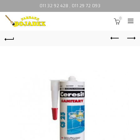
011 32 92 428
,
011 29 72 093
0