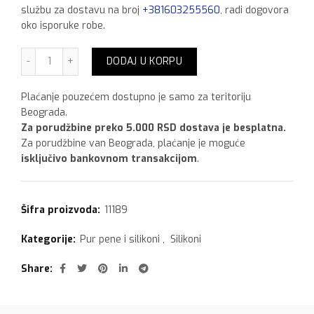
službu za dostavu na broj
+381603255560
, radi dogovora
oko isporuke robe.
Ceresit CS 25,280 ml Caramel količina
DODAJ U KORPU
Plaćanje pouzećem dostupno je samo za teritoriju
Beograda.
Za porudžbine preko 5.000 RSD dostava je besplatna.
Za porudžbine van Beograda, plaćanje je moguće
isključivo bankovnom transakcijom
.
Šifra proizvoda:
11189
Kategorije:
Pur pene i silikoni
,
Silikoni
Share