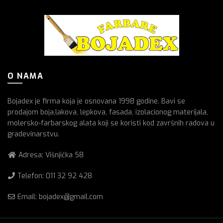
O NAMA
Bojadex je firma koja je osnovana 1998 godine. Bavi se
prodajom boja,lakova, lepkova, fasada, izolacionog materijala,
molersko-farbarskog alata koji se koristi kod završnih radova u
gradevinarstvu.
Adresa: Višnjička 58
Telefon:
011 32 92 428
Email: bojadex@gmail.com