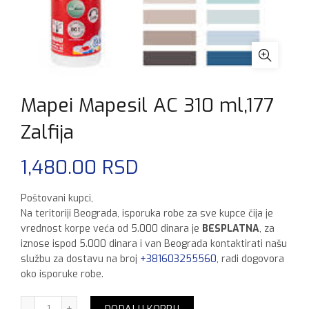
Mapei Mapesil AC 310 ml,177
Zalfija
1,480.00
RSD
Poštovani kupci,
Na teritoriji Beograda, isporuka robe za sve kupce čija je
vrednost korpe veća od 5.000 dinara je
BESPLATNA
, za
iznose ispod 5.000 dinara i van Beograda kontaktirati našu
službu za dostavu na broj
+381603255560
, radi dogovora
oko isporuke robe.
Mapei Mapesil AC 310 ml,177 Zalfija količina