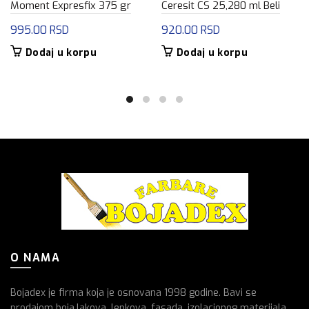
Moment Expresfix 375 gr
Ceresit CS 25,280 ml Beli
995.00
RSD
920.00
RSD
Dodaj u korpu
Dodaj u korpu
O NAMA
Bojadex je firma koja je osnovana 1998 godine. Bavi se
prodajom boja,lakova, lepkova, fasada, izolacionog materijala,