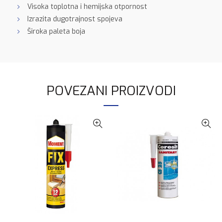
Visoka toplotna i hemijska otpornost
Izrazita dugotrajnost spojeva
Široka paleta boja
POVEZANI PROIZVODI