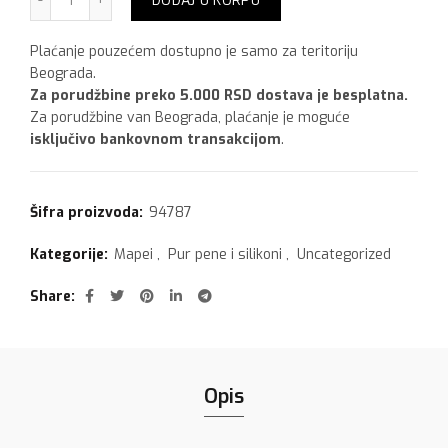
DODAJ U KORPU
Plaćanje pouzećem dostupno je samo za teritoriju
Beograda.
Za porudžbine preko 5.000 RSD dostava je besplatna.
Za porudžbine van Beograda, plaćanje je moguće
isključivo bankovnom transakcijom
.
Šifra proizvoda:
94787
Kategorije:
Mapei
,
Pur pene i silikoni
,
Uncategorized
Share
Opis