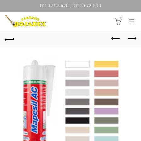
011 32 92 428
,
011 29 72 093
0