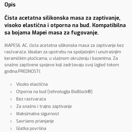
Opis
Čista acetatna silikonska masa za zaptivanje,
visoko elastična i otporna na buđ. Kompatibilna
sa bojama Mapei masa za fugovanje.
MAPESIL AC, čista acetatna silikonska masa za zaptivanje bez
rastvarača. Idealan za upotrebu na spoljašnjim i unutrašnjim
keramičkim pločicama, u vlažnom okruženju i bazenima. Za
snažno zaptivene spojeve koji zadržavaju svoj izgled tokom
godina.PREDNOSTI:
Visoko elastična
Otporna na buđ (tehnologija BioBlock®)
Bez rastvarača
Za snažno i trajno zaptivanje
Maksimalna sigurnost
Savršeno prianjanje
Glatka površina