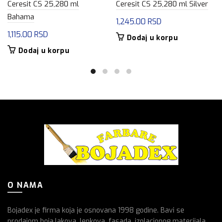
Ceresit CS 25,280 ml
Ceresit CS 25,280 ml Silver
Bahama
1,245.00
RSD
1,115.00
RSD
Dodaj u korpu
Dodaj u korpu
O NAMA
Bojadex je firma koja je osnovana 1998 godine. Bavi se
prodajom boja,lakova, lepkova, fasada, izolacionog materijala,