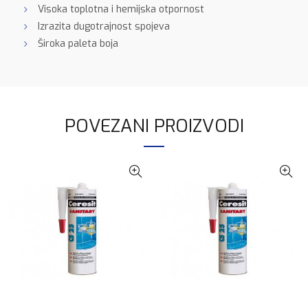
Visoka toplotna i hemijska otpornost
Izrazita dugotrajnost spojeva
Široka paleta boja
POVEZANI PROIZVODI