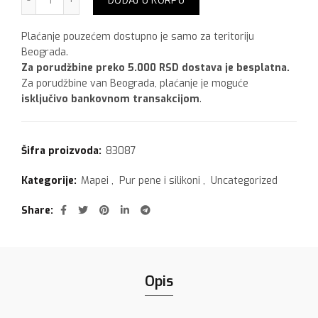
DODAJ U KORPU
Plaćanje pouzećem dostupno je samo za teritoriju
Beograda.
Za porudžbine preko 5.000 RSD dostava je besplatna.
Za porudžbine van Beograda, plaćanje je moguće
isključivo bankovnom transakcijom
.
Šifra proizvoda:
83087
Kategorije:
Mapei
,
Pur pene i silikoni
,
Uncategorized
Share
Opis