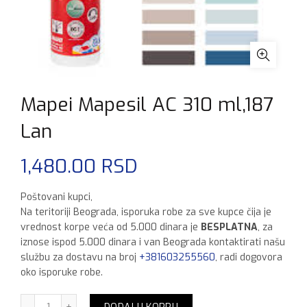
Mapei Mapesil AC 310 ml,187
Lan
1,480.00
RSD
Poštovani kupci,
Na teritoriji Beograda, isporuka robe za sve kupce čija je
vrednost korpe veća od 5.000 dinara je
BESPLATNA
, za
iznose ispod 5.000 dinara i van Beograda kontaktirati našu
službu za dostavu na broj
+381603255560
, radi dogovora
oko isporuke robe.
Mapei Mapesil AC 310 ml,187 Lan količina