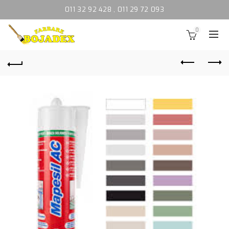
011 32 92 428
,
011 29 72 093
0