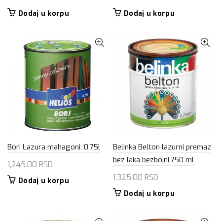
Dodaj u korpu
Dodaj u korpu
Bori Lazura mahagoni, 0,75l
Belinka Belton lazurni premaz
bez laka bezbojni,750 ml
1,245.00
RSD
1,325.00
RSD
Dodaj u korpu
Dodaj u korpu