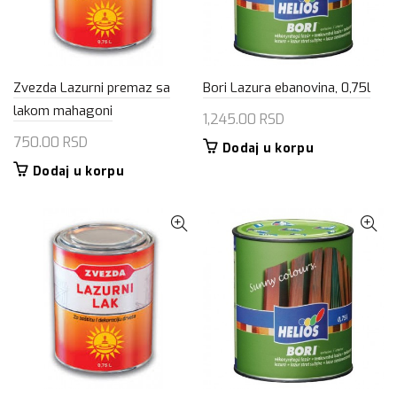
Zvezda Lazurni premaz sa
Bori Lazura ebanovina, 0,75l
lakom mahagoni
1,245.00
RSD
750.00
RSD
Dodaj u korpu
Dodaj u korpu