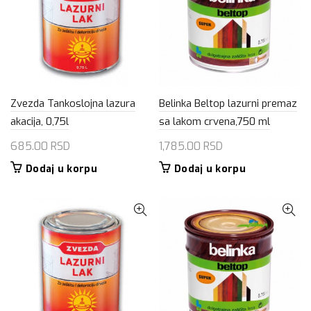
Zvezda Tankoslojna lazura
Belinka Beltop lazurni premaz
akacija, 0,75l
sa lakom crvena,750 ml
685.00
RSD
1,785.00
RSD
Dodaj u korpu
Dodaj u korpu