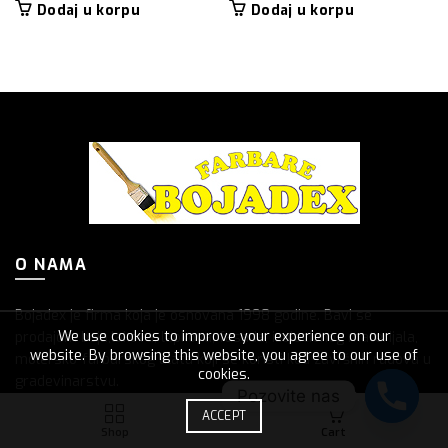
Dodaj u korpu
Dodaj u korpu
O NAMA
Bojadex je firma koja je osnovana 1998 godine. Bavi se
We use cookies to improve your experience on our
prodajom boja,lakova, lepkova, fasada, izolacionog materijala,
website. By browsing this website, you agree to our use of
molersko-farbarskog alata koji se koristi kod završnih radova u
cookies.
gradevinarstvu.
Pozovite nas
0
ACCEPT
Adresa: Višnjička 58
Shop
Cart