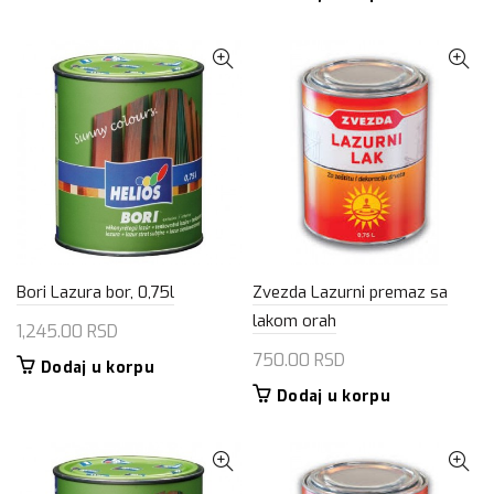
Bori Lazura bor, 0,75l
Zvezda Lazurni premaz sa
lakom orah
1,245.00
RSD
750.00
RSD
Dodaj u korpu
Dodaj u korpu