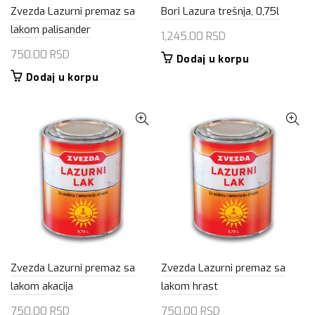
Zvezda Lazurni premaz sa
Bori Lazura trešnja, 0,75l
lakom palisander
1,245.00
RSD
750.00
RSD
Dodaj u korpu
Dodaj u korpu
Zvezda Lazurni premaz sa
Zvezda Lazurni premaz sa
lakom akacija
lakom hrast
750.00
RSD
750.00
RSD