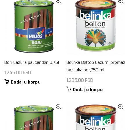
Bori Lazura palisander, 0,75l
Belinka Beltop Lazurni premaz
bez laka bor,750 ml
1,245.00
RSD
1,235.00
RSD
Dodaj u korpu
Dodaj u korpu