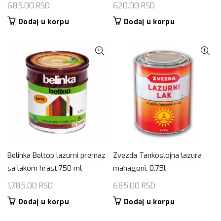
685.00
RSD
620.00
RSD
Dodaj u korpu
Dodaj u korpu
Belinka Beltop lazurni premaz
Zvezda Tankoslojna lazura
sa lakom hrast,750 ml
mahagoni, 0,75l
1,785.00
RSD
685.00
RSD
Dodaj u korpu
Dodaj u korpu