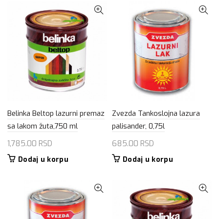
Belinka Beltop lazurni premaz
Zvezda Tankoslojna lazura
sa lakom žuta,750 ml
palisander, 0,75l
1,785.00
RSD
685.00
RSD
Dodaj u korpu
Dodaj u korpu