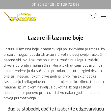
011 32 92 428
,
011 29 72 093
0
Lazure ili lazurne boje
Lazure ili lazurne boje, predstavljaju poluprovidne premaze, koji
pružaju mogućnost da struktura drveta u svoj svojoj raskoši
ostane vidljiva. Lazurne boje imaju značajnu ulogu u zaštiti
drveta od grubih mehaničkih i klimatskih uticaja. Sobzirom da
imaju tendenciju da sačuvaju prirodan –natural izgled drveta
one ga i neguju. Tokom prve godine, drvo ima sklonost ka
rastezanju i prilagođavanju na postojeću mikroklimu, te nastaju
malene, golim okom nevidljive pukotine. Iz tog razloga
neophodno je ponovo premazati drvo nakon godinu dana od
prvog premazivanja.
Budite slobodni, dođite i izaberite odgovarajuću