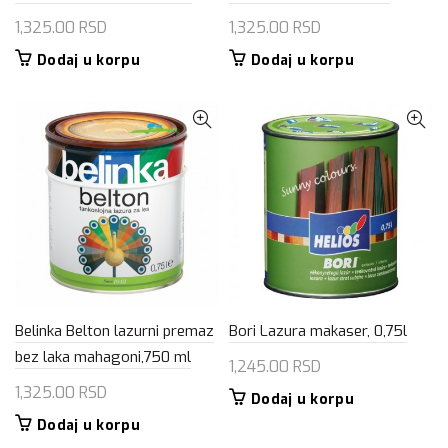
1,325.00
RSD
1,325.00
RSD
Dodaj u korpu
Dodaj u korpu
Belinka Belton lazurni premaz
Bori Lazura makaser, 0,75l
bez laka mahagoni,750 ml
1,245.00
RSD
1,325.00
RSD
Dodaj u korpu
Dodaj u korpu