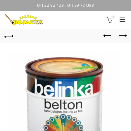
011 32 92 428
,
011 29 72 093
0