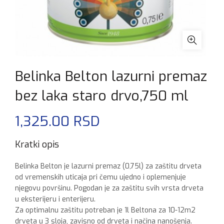
Belinka Belton lazurni premaz
bez laka staro drvo,750 ml
1,325.00
RSD
Kratki opis
Belinka Belton je lazurni premaz (0,75l) za zaštitu drveta
od vremenskih uticaja pri čemu ujedno i oplemenjuje
njegovu površinu. Pogodan je za zaštitu svih vrsta drveta
u eksterijeru i enterijeru.
Za optimalnu zaštitu potreban je 1l Beltona za 10-12m2
drveta u 3 sloja, zavisno od drveta i načina nanošenja.