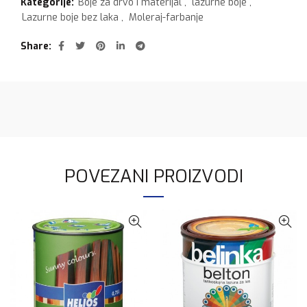
Kategorije:
Boje za drvo i materijal
,
lazurne boje
,
Lazurne boje bez laka
,
Moleraj-farbanje
Share
POVEZANI PROIZVODI