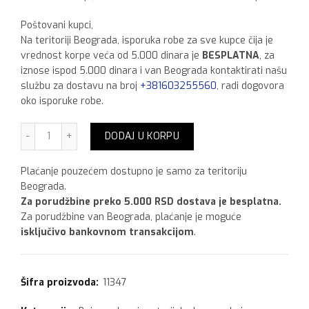
Poštovani kupci,
Na teritoriji Beograda, isporuka robe za sve kupce čija je
vrednost korpe veća od 5.000 dinara je
BESPLATNA
, za
iznose ispod 5.000 dinara i van Beograda kontaktirati našu
službu za dostavu na broj
+381603255560
, radi dogovora
oko isporuke robe.
Belinka Belton lazurni premaz bez laka staro drvo,750 ml 
DODAJ U KORPU
Plaćanje pouzećem dostupno je samo za teritoriju
Beograda.
Za porudžbine preko 5.000 RSD dostava je besplatna.
Za porudžbine van Beograda, plaćanje je moguće
isključivo bankovnom transakcijom
.
Šifra proizvoda:
11347