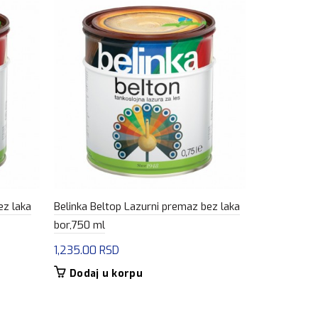
ez laka
Belinka Beltop Lazurni premaz bez laka
Belinka Bel
bor,750 ml
pinija,750 m
1,235.00
RSD
1,325.00
R
Dodaj u korpu
Dodaj u