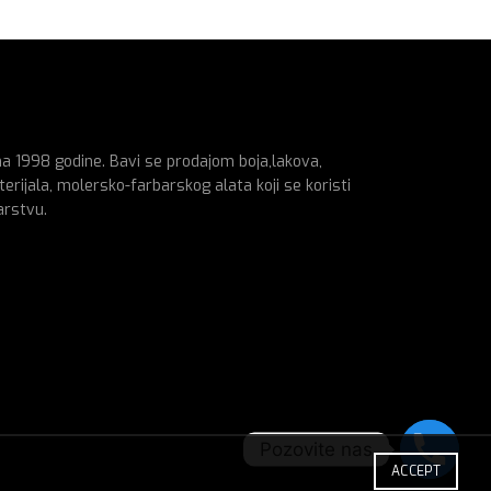
na 1998 godine. Bavi se prodajom boja,lakova,
erijala, molersko-farbarskog alata koji se koristi
arstvu.
Pozovite nas
ACCEPT