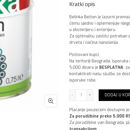
Kratki opis
Belinka Belton je lazurni premaz
čemu ujedno i oplemenjuje njego
u eksterijeru i enterijeru.
Za optimalnu zaštitu potreban j
drveta i načina nanošenja.
Poštovani kupci,
Na teritoriji Beograda, isporuka
5.000 dinara je
BESPLATNA
, z
kontaktirati našu službu za dos
isporuke robe.
Belinka Belton lazurni pr
DODAJ U KO
Plaćanje pouzećem dostupno je 
Za porudžbine preko 5.000 RS
Za porudžbine van Beograda, p
transakcijom
.