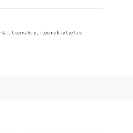
rijal
,
lazurne boje
,
Lazurne boje bez laka
,