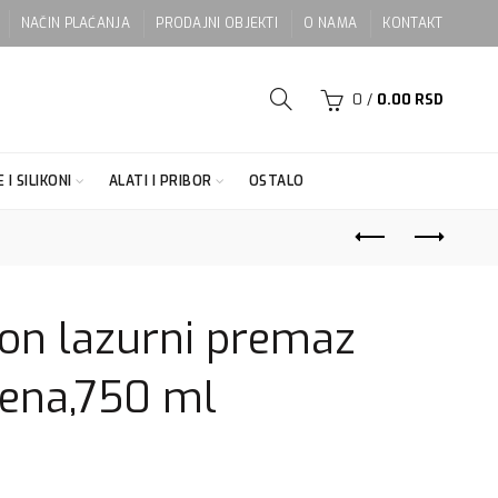
NAČIN PLAĆANJA
PRODAJNI OBJEKTI
O NAMA
KONTAKT
0
/
0.00
RSD
 I SILIKONI
ALATI I PRIBOR
OSTALO
ton lazurni premaz
vena,750 ml