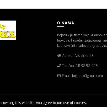
O NAMA
Bojadex je firma koja je osnova
lepkova, fasada, izolacionog mat
kod završnih radova u gradevin
Adresa: Višnjička 58
Telefon:
011 32 92 428
Email: bojadex@gmail.com
rowsing this website, you agree to our use of cookies.
© 2026
Boje lakovi
. All rights reserved