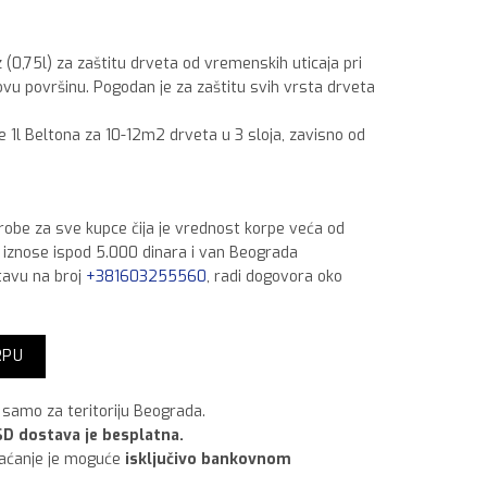
 (0,75l) za zaštitu drveta od vremenskih uticaja pri
vu površinu. Pogodan je za zaštitu svih vrsta drveta
e 1l Beltona za 10-12m2 drveta u 3 sloja, zavisno od
 robe za sve kupce čija je vrednost korpe veća od
a iznose ispod 5.000 dinara i van Beograda
tavu na broj
+381603255560
, radi dogovora oko
emaz bez laka crvena,750 ml količina
RPU
samo za teritoriju Beograda.
D dostava je besplatna.
laćanje je moguće
isključivo bankovnom