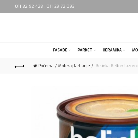
011 32 92 428
,
011 29 72 093
FASADE
PARKET
KERAMIKA
MO
Početna
Moleraj-farbanje
Belinka Belton lazurn