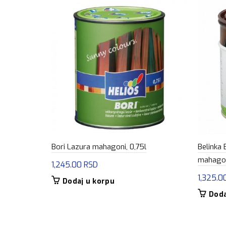
Bori Lazura mahagoni, 0,75l
Belinka 
mahagon
1,245.00
RSD
1,325.0
Dodaj u korpu
Doda