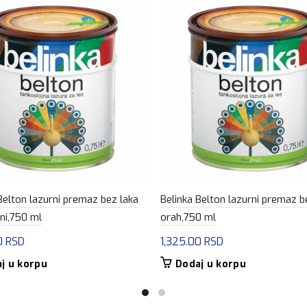
Belton lazurni premaz bez laka
Belinka Belton lazurni premaz b
i,750 ml
orah,750 ml
0
RSD
1,325.00
RSD
j u korpu
Dodaj u korpu