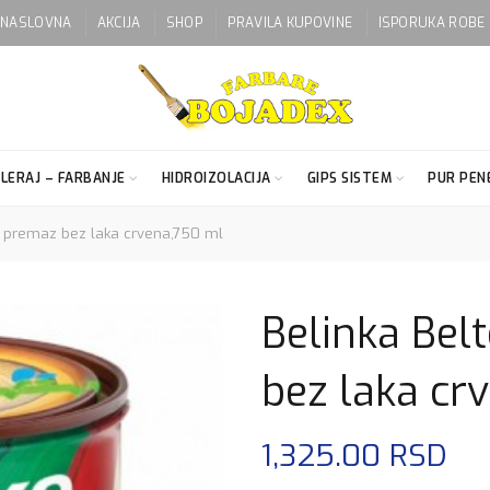
NASLOVNA
AKCIJA
SHOP
PRAVILA KUPOVINE
ISPORUKA ROBE
LERAJ – FARBANJE
HIDROIZOLACIJA
GIPS SISTEM
PUR PENE
i premaz bez laka crvena,750 ml
Belinka Bel
bez laka cr
1,325.00
RSD