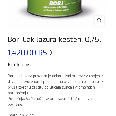
Bori Lak lazura kesten, 0,75l
1,420.00
RSD
Kratki opis
Bori lak lazura proziran je dekorativni premaz za bojenje
drva u zatvorenom i posebno na otvorenom prostoru jer
pruža izvrsnu zaštitu od uticaja sunca i vremenskih
opterećenja.
Potrošnja: Sa 1l može se premazati 10-12m2 drvene
površine.
Poštovani kupci,