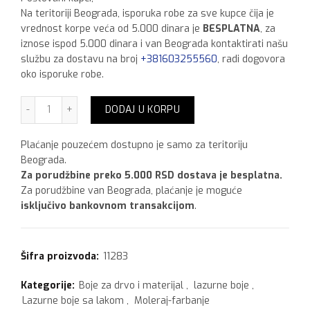
Na teritoriji Beograda, isporuka robe za sve kupce čija je
vrednost korpe veća od 5.000 dinara je
BESPLATNA
, za
iznose ispod 5.000 dinara i van Beograda kontaktirati našu
službu za dostavu na broj
+381603255560
, radi dogovora
oko isporuke robe.
Bori Lak lazura kesten, 0,75l količina
DODAJ U KORPU
Plaćanje pouzećem dostupno je samo za teritoriju
Beograda.
Za porudžbine preko 5.000 RSD dostava je besplatna.
Za porudžbine van Beograda, plaćanje je moguće
isključivo bankovnom transakcijom
.
Šifra proizvoda:
11283
Kategorije:
Boje za drvo i materijal
,
lazurne boje
,
Lazurne boje sa lakom
,
Moleraj-farbanje