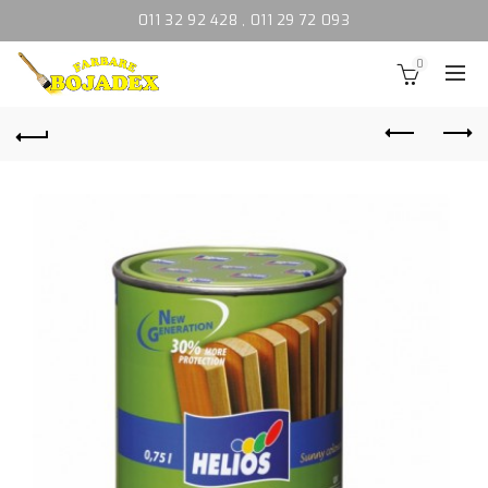
011 32 92 428
,
011 29 72 093
0