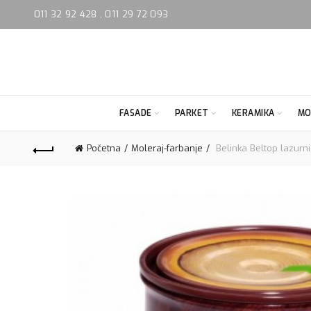
011 32 92 428
,
011 29 72 093
FASADE
PARKET
KERAMIKA
MO
Početna
Moleraj-farbanje
Belinka Beltop lazurn