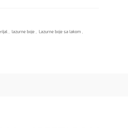
rijal
,
lazurne boje
,
Lazurne boje sa lakom
,