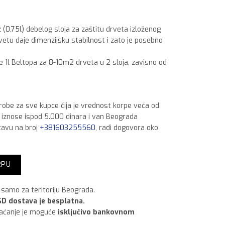
 (0,75l) debelog sloja za zaštitu drveta izloženog
etu daje dimenzijsku stabilnost i zato je posebno
e 1l Beltopa za 8-10m2 drveta u 2 sloja, zavisno od
 robe za sve kupce čija je vrednost korpe veća od
a iznose ispod 5.000 dinara i van Beograda
tavu na broj
+381603255560
, radi dogovora oko
emaz sa lakom plava,750 ml količina
RPU
samo za teritoriju Beograda.
D dostava je besplatna.
laćanje je moguće
isključivo bankovnom