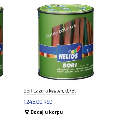
Bori Lazura kesten, 0,75l
Belinka Bel
pinija,750 m
1,245.00
RSD
1,325.00
R
Dodaj u korpu
Dodaj u