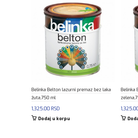
Belinka Belton lazurni premaz bez laka
Belinka 
žuta,750 ml
zelena,
1,325.00
RSD
1,325.0
Dodaj u korpu
Doda