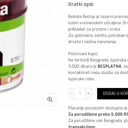
Kratki opis
Belinka Beltop je lazurni premaz
lošim vremenskim uticajima. Drv
prikladan za prozore i vrata.
Za optimalnu zaštitu potreban j
drveta i načina nanošenja.
Poštovani kupci,
Na teritoriji Beograda, isporuka
5.000 dinara je
BESPLATNA
, z
kontaktirati našu službu za dos
isporuke robe.
Belinka Beltop lazurni pr
DODAJ U KO
Plaćanje pouzećem dostupno je 
Za porudžbine preko 5.000 RS
Za porudžbine van Beograda, p
transakcijom
.