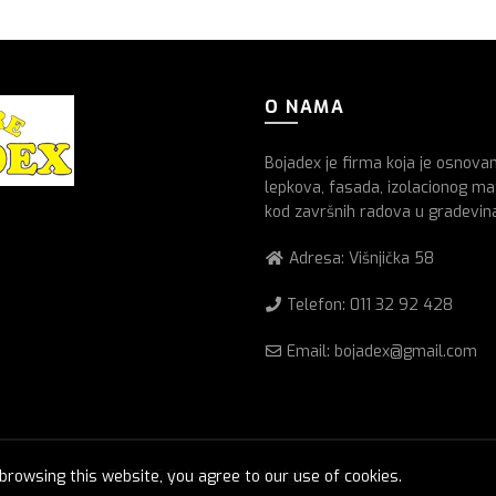
O NAMA
Bojadex je firma koja je osnova
lepkova, fasada, izolacionog mat
kod završnih radova u gradevin
Adresa: Višnjička 58
Telefon:
011 32 92 428
Email: bojadex@gmail.com
rowsing this website, you agree to our use of cookies.
© 2026
Boje lakovi
. All rights reserved