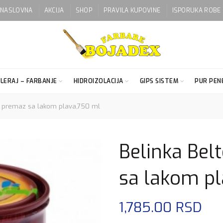
NASLOVNA
AKCIJA
SHOP
PRAVILA KUPOVINE
ISPORUKA ROBE
LERAJ – FARBANJE
HIDROIZOLACIJA
GIPS SISTEM
PUR PENE
i premaz sa lakom plava,750 ml
Belinka Bel
sa lakom pl
1,785.00
RSD