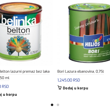
Belton lazurni premaz bez laka
Bori Lazura ebanovina, 0,75l
750 ml
1,245.00
RSD
0
RSD
Dodaj u korpu
j u korpu