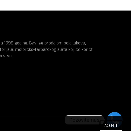
na 1998 godine. Bavi se prodajom boja,lakova,
erijala, molersko-farbarskog alata koji se koristi
arstvu.
Pozovite nas
ACCEPT