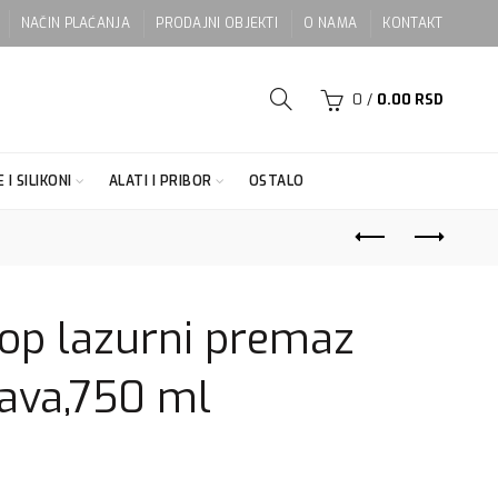
NAČIN PLAĆANJA
PRODAJNI OBJEKTI
O NAMA
KONTAKT
0
/
0.00
RSD
 I SILIKONI
ALATI I PRIBOR
OSTALO
top lazurni premaz
ava,750 ml