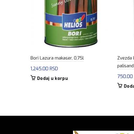
Bori Lazura makaser, 0,75l
Zvezda 
palisand
1,245.00
RSD
750.00
Dodaj u korpu
Doda