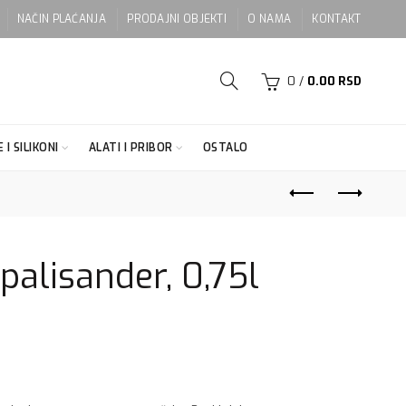
NAČIN PLAĆANJA
PRODAJNI OBJEKTI
O NAMA
KONTAKT
0
/
0.00
RSD
 I SILIKONI
ALATI I PRIBOR
OSTALO
palisander, 0,75l