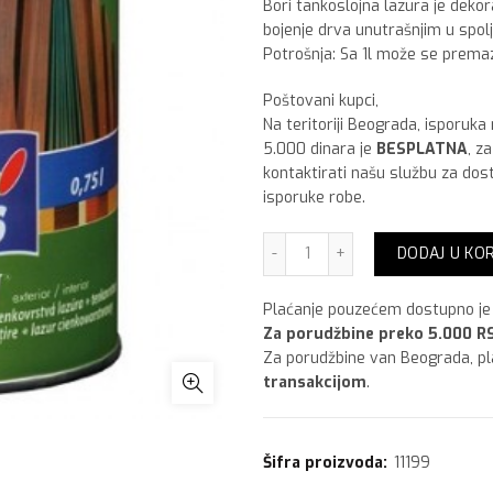
Bori tankoslojna lazura je deko
bojenje drva unutrašnjim u spol
Potrošnja: Sa 1l može se prema
Poštovani kupci,
Na teritoriji Beograda, isporuka
5.000 dinara je
BESPLATNA
, z
kontaktirati našu službu za dos
isporuke robe.
Bori Lazura palisander, 0,7
DODAJ U KO
Plaćanje pouzećem dostupno je 
Za porudžbine preko 5.000 RS
Za porudžbine van Beograda, p
transakcijom
.
Šifra proizvoda:
11199