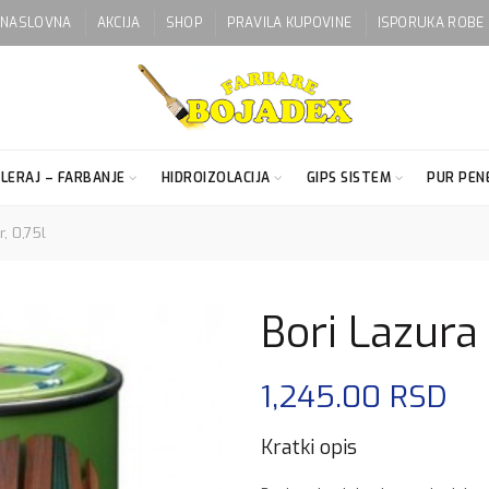
NASLOVNA
AKCIJA
SHOP
PRAVILA KUPOVINE
ISPORUKA ROBE
LERAJ – FARBANJE
HIDROIZOLACIJA
GIPS SISTEM
PUR PENE
, 0,75l
Bori Lazura 
1,245.00
RSD
Kratki opis