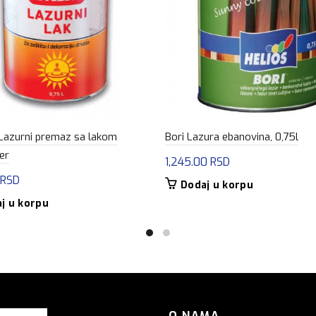
Lazurni premaz sa lakom
Bori Lazura ebanovina, 0,75l
er
1,245.00
RSD
RSD
Dodaj u korpu
j u korpu
O NAMA