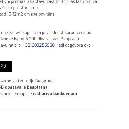
rativni premaz u sastavu zaštite Bori lak lazurom za
jašnjim prostorijama.
zati 10-12m2 drvene površine.
 robe za sve kupce čija je vrednost korpe veća od
a iznose ispod 5.000 dinara i van Beograda
tavu na broj
+381603255560
, radi dogovora oko
5l količina
RPU
samo za teritoriju Beograda.
D dostava je besplatna.
laćanje je moguće
isključivo bankovnom