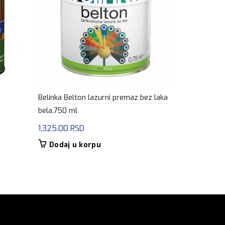
Belinka Belton lazurni premaz bez laka
Belinka Belt
bela,750 ml
crvena,750 
1,325.00
RSD
1,325.00
R
Dodaj u korpu
Dodaj u