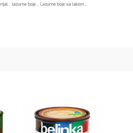
rijal
,
lazurne boje
,
Lazurne boje sa lakom
,