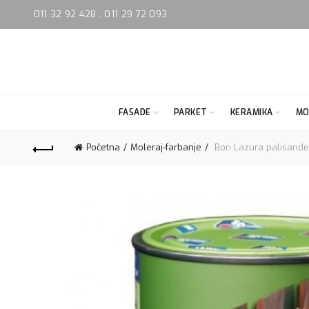
011 32 92 428
,
011 29 72 093
FASADE
PARKET
KERAMIKA
MO
Početna
Moleraj-farbanje
Bori Lazura palisander