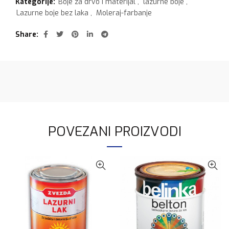
Kategorije:
Boje za drvo i materijal
,
lazurne boje
,
Lazurne boje bez laka
,
Moleraj-farbanje
Share
POVEZANI PROIZVODI