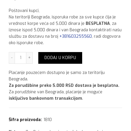
Poštovani kupci,
Na teritoriji Beograda, isporuka robe za sve kupce čija je
vrednost korpe veća od 5.000 dinara je
BESPLATNA
, za
iznose ispod 5.000 dinara i van Beograda kontaktirati našu
službu za dostavu na broj
+381603255560
, radi dogovora
oko isporuke robe.
Zvezda Tankoslojna lazura mahagoni, 0,75l količina
DODAJ U KORPU
Plaćanje pouzećem dostupno je samo za teritoriju
Beograda.
Za porudžbine preko 5.000 RSD dostava je besplatna.
Za porudžbine van Beograda, plaćanje je moguće
isključivo bankovnom transakcijom
.
Šifra proizvoda:
1810