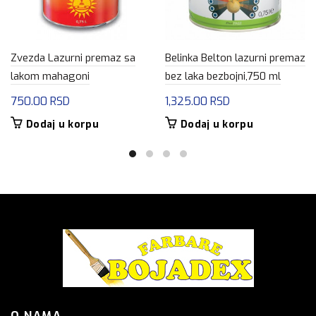
Zvezda Lazurni premaz sa
Belinka Belton lazurni premaz
lakom mahagoni
bez laka bezbojni,750 ml
750.00
RSD
1,325.00
RSD
Dodaj u korpu
Dodaj u korpu
O NAMA