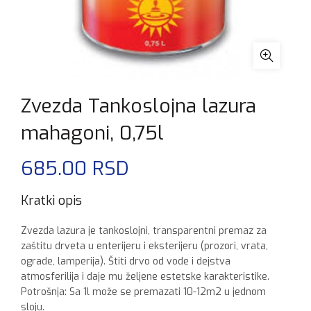
Zvezda Tankoslojna lazura
mahagoni, 0,75l
685.00
RSD
Kratki opis
Zvezda lazura je tankoslojni, transparentni premaz za
zaštitu drveta u enterijeru i eksterijeru (prozori, vrata,
ograde, lamperija). Štiti drvo od vode i dejstva
atmosferilija i daje mu željene estetske karakteristike.
Potrošnja: Sa 1l može se premazati 10-12m2 u jednom
sloju.