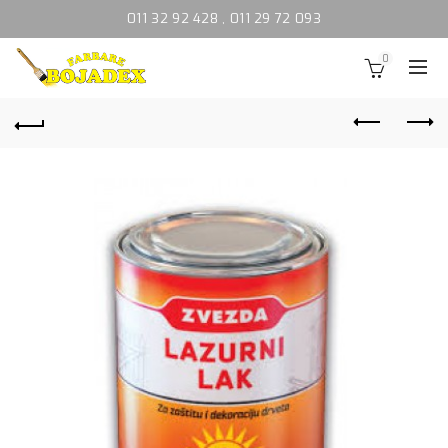
011 32 92 428
,
011 29 72 093
0