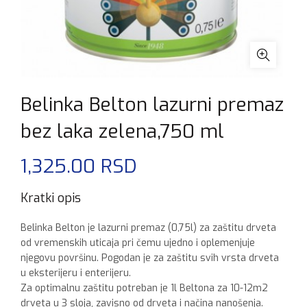
Belinka Belton lazurni premaz
bez laka zelena,750 ml
1,325.00
RSD
Kratki opis
Belinka Belton je lazurni premaz (0,75l) za zaštitu drveta
od vremenskih uticaja pri čemu ujedno i oplemenjuje
njegovu površinu. Pogodan je za zaštitu svih vrsta drveta
u eksterijeru i enterijeru.
Za optimalnu zaštitu potreban je 1l Beltona za 10-12m2
drveta u 3 sloja, zavisno od drveta i načina nanošenja.