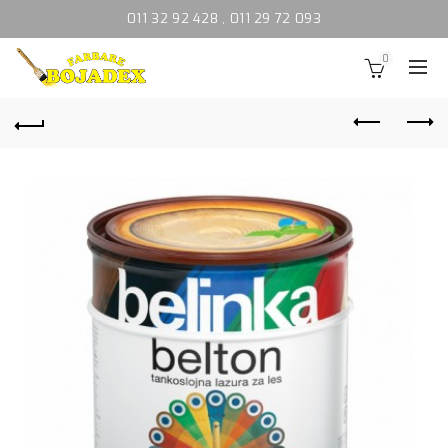
011 32 92 428
,
011 29 72 093
0