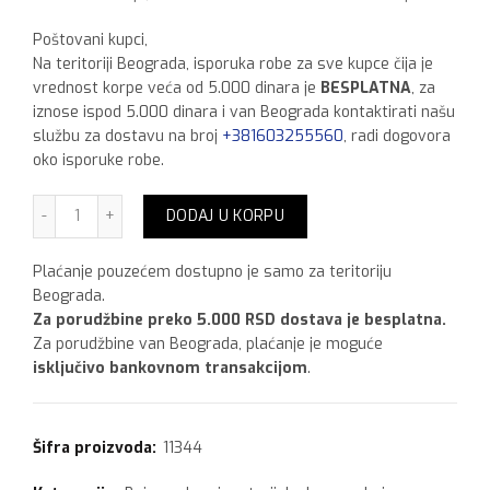
Poštovani kupci,
Na teritoriji Beograda, isporuka robe za sve kupce čija je
vrednost korpe veća od 5.000 dinara je
BESPLATNA
, za
iznose ispod 5.000 dinara i van Beograda kontaktirati našu
službu za dostavu na broj
+381603255560
, radi dogovora
oko isporuke robe.
Belinka Belton lazurni premaz bez laka zelena,750 ml koli
DODAJ U KORPU
Plaćanje pouzećem dostupno je samo za teritoriju
Beograda.
Za porudžbine preko 5.000 RSD dostava je besplatna.
Za porudžbine van Beograda, plaćanje je moguće
isključivo bankovnom transakcijom
.
Šifra proizvoda:
11344