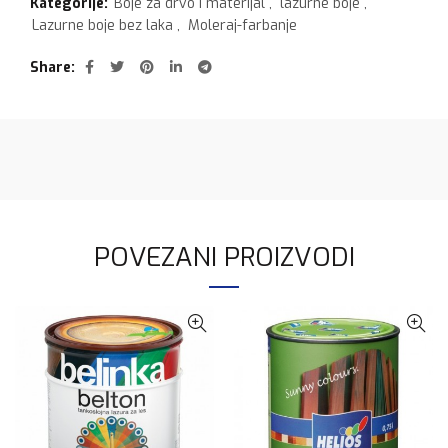
Kategorije:
Boje za drvo i materijal
,
lazurne boje
,
Lazurne boje bez laka
,
Moleraj-farbanje
Share
POVEZANI PROIZVODI