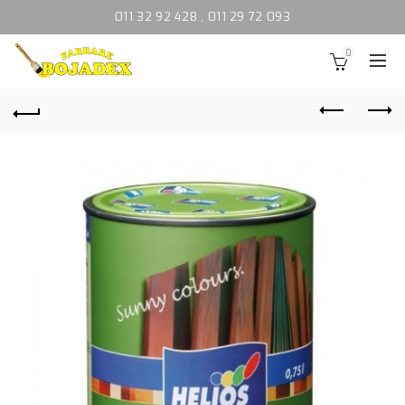
011 32 92 428
,
011 29 72 093
0