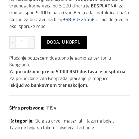
vrednost korpe veća od 5.000 dinara je
BESPLATNA
, za
iznose ispod 5.000 dinara i van Beograda kontaktirati našu
službu za dostavu na broj
+381603255560
, radi dogovora
oko isporuke robe.
Bori Lazura tik, 0,75l količina
DODAJ U KORPU
Plaćanje pouzećem dostupno je samo za teritoriju
Beograda.
Za porudžbine preko 5.000 RSD dostava je besplatna.
Za porudžbine van Beograda, plaćanje je moguće
isključivo bankovnom transakcijom
.
Šifra proizvoda:
11194
Kategorije:
Boje za drvo i materijal
,
lazurne boje
,
Lazurne boje sa lakom
,
Moleraj-farbanje