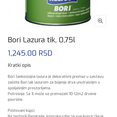
Bori Lazura tik, 0,75l
1,245.00
RSD
Kratki opis
Bori tankoslojna lazura je dekorativni premaz u sastavu
zaštite Bori lak lazurom za bojenje drva unutrašnjim u
spoljašnjim prostorijama.
Potrošnja: Sa 1l može se premazati 10-12m2 drvene
površine.
Poštovani kupci,
Na teritoriji Beograda, isporuka robe za sve kupce čija je