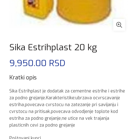
Sika Estrihplast 20 kg
9,950.00
RSD
Kratki opis
Sika Estrihplast je dodatak za cementne estrihe i estrihe
za podno grejanje.Karakteristike:ubrzava ocvrscavanje
estriha,povecava cvrstocu na zatezanje pri savijanju i
cvrstocu na pritisak,povecava odvodjenje toplote kod
estriha za podno grejanje,ne utice na vek trajanja
plasticnih cevi za podno grejanje
Poštovani kupci,