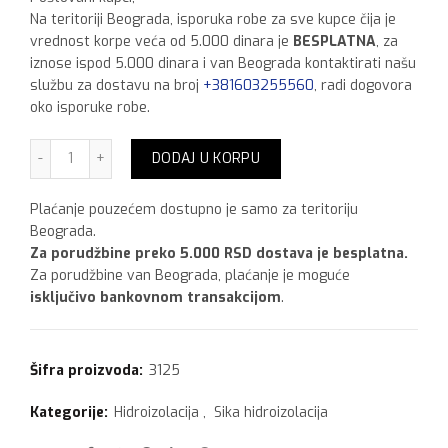
Na teritoriji Beograda, isporuka robe za sve kupce čija je
vrednost korpe veća od 5.000 dinara je
BESPLATNA
, za
iznose ispod 5.000 dinara i van Beograda kontaktirati našu
službu za dostavu na broj
+381603255560
, radi dogovora
oko isporuke robe.
Sika Estrihplast 20 kg količina
DODAJ U KORPU
Plaćanje pouzećem dostupno je samo za teritoriju
Beograda.
Za porudžbine preko 5.000 RSD dostava je besplatna.
Za porudžbine van Beograda, plaćanje je moguće
isključivo bankovnom transakcijom
.
Šifra proizvoda:
3125
Kategorije:
Hidroizolacija
,
Sika hidroizolacija