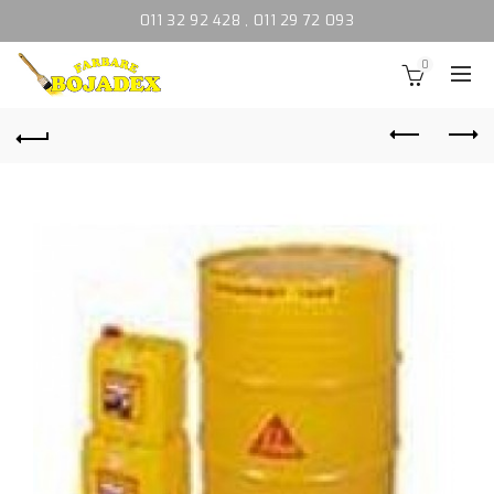
011 32 92 428
,
011 29 72 093
0