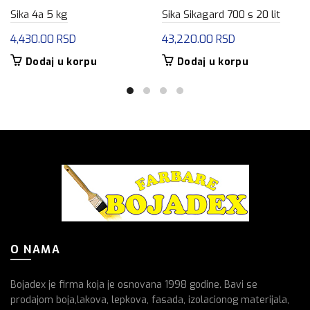
Sika 4a 5 kg
Sika Sikagard 700 s 20 lit
4,430.00
RSD
43,220.00
RSD
Dodaj u korpu
Dodaj u korpu
O NAMA
Bojadex je firma koja je osnovana 1998 godine. Bavi se
prodajom boja,lakova, lepkova, fasada, izolacionog materijala,