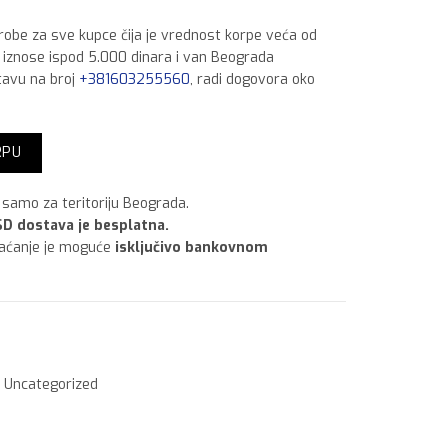
 robe za sve kupce čija je vrednost korpe veća od
a iznose ispod 5.000 dinara i van Beograda
tavu na broj
+381603255560
, radi dogovora oko
qua,7 kg količina
RPU
samo za teritoriju Beograda.
D dostava je besplatna.
laćanje je moguće
isključivo bankovnom
Uncategorized