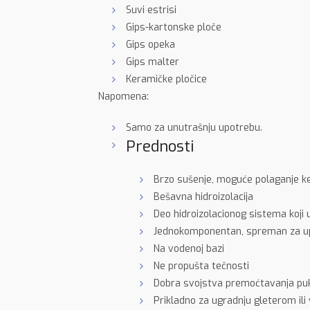
Suvi estrisi
Gips-kartonske ploče
Gips opeka
Gips malter
Keramičke pločice
Napomena:
Samo za unutrašnju upotrebu.
Prednosti
Brzo sušenje, moguće polaganje 
Bešavna hidroizolacija
Deo hidroizolacionog sistema koji 
Jednokomponentan, spreman za u
Na vodenoj bazi
Ne propušta tečnosti
Dobra svojstva premoćtavanja pu
Prikladno za ugradnju gleterom ili