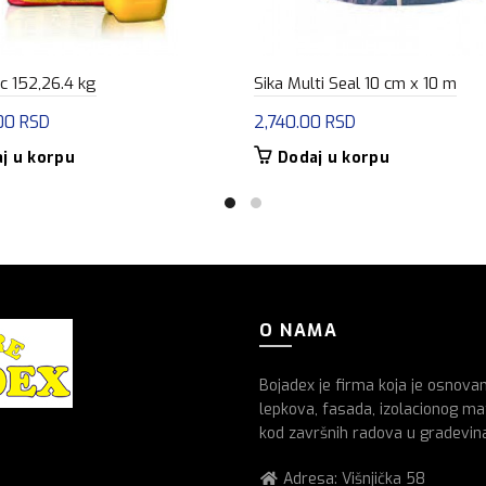
ic 152,26.4 kg
Sika Multi Seal 10 cm x 10 m
.00
RSD
2,740.00
RSD
j u korpu
Dodaj u korpu
O NAMA
Bojadex je firma koja je osnova
lepkova, fasada, izolacionog mat
kod završnih radova u gradevin
Adresa: Višnjička 58