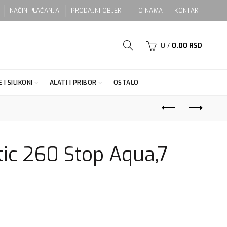
NAČIN PLAĆANJA
PRODAJNI OBJEKTI
O NAMA
KONTAKT
0
/
0.00
RSD
 I SILIKONI
ALATI I PRIBOR
OSTALO
stic 260 Stop Aqua,7