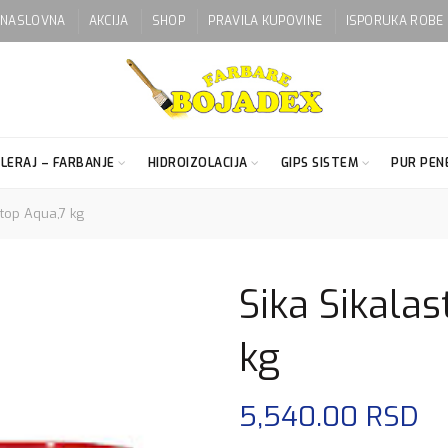
NASLOVNA
AKCIJA
SHOP
PRAVILA KUPOVINE
ISPORUKA ROBE
LERAJ – FARBANJE
HIDROIZOLACIJA
GIPS SISTEM
PUR PENE
Stop Aqua,7 kg
Sika Sikala
kg
5,540.00
RSD