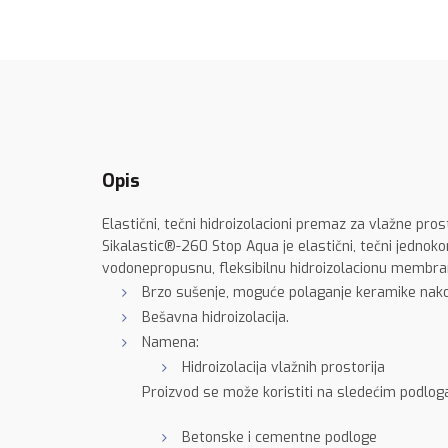
Opis
Elastični, tečni hidroizolacioni premaz za vlažne pros
Sikalastic®-260 Stop Aqua je elastični, tečni jednok
vodonepropusnu, fleksibilnu hidroizolacionu membran
Brzo sušenje, moguće polaganje keramike nak
Bešavna hidroizolacija.
Namena:
Hidroizolacija vlažnih prostorija
Proizvod se može koristiti na sledećim podlo
Betonske i cementne podloge