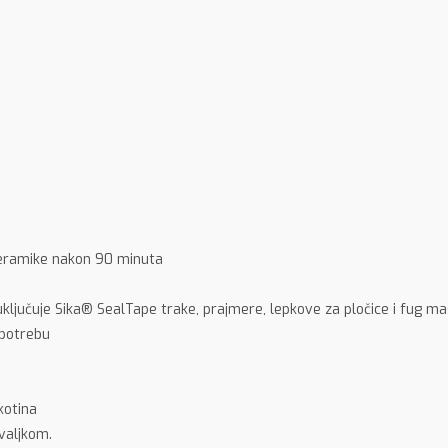
keramike nakon 90 minuta
uključuje Sika® SealTape trake, prajmere, lepkove za pločice i fug m
potrebu
kotina
 valjkom.