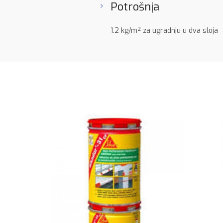
Potrošnja
1.2 kg/m² za ugradnju u dva sloja