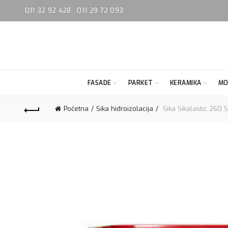
011 32 92 428
,
011 29 72 093
FASADE
PARKET
KERAMIKA
MO
Početna
Sika hidroizolacija
Sika Sikalastic 260 