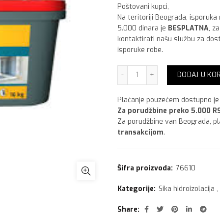
Poštovani kupci,
Na teritoriji Beograda, isporuka
5.000 dinara je
BESPLATNA
, z
kontaktirati našu službu za dos
isporuke robe.
Sika Sikalastic 260 Stop A
DODAJ U KO
Plaćanje pouzećem dostupno je 
Za porudžbine preko 5.000 RS
Za porudžbine van Beograda, p
transakcijom
.
Šifra proizvoda:
76610
Kategorije:
Sika hidroizolacija
,
Share