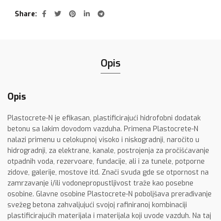
Share
Opis
Opis
Plastocrete-N je efikasan, plastificirajući hidrofobni dodatak
betonu sa lakim dovodom vazduha. Primena Plastocrete-N
nalazi primenu u celokupnoj visoko i niskogradnji, naročito u
hidrogradnji, za elektrane, kanale, postrojenja za pročišćavanje
otpadnih voda, rezervoare, fundacije, ali i za tunele, potporne
zidove, galerije, mostove itd. Znači svuda gde se otpornost na
zamrzavanje i/ili vodonepropustljivost traže kao posebne
osobine. Glavne osobine Plastocrete-N poboljšava prerađivanje
svežeg betona zahvaljujući svojoj rafiniranoj kombinaciji
plastificirajućih materijala i materijala koji uvode vazduh. Na taj