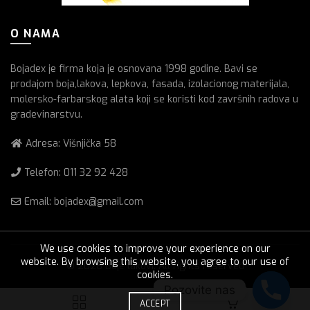
O NAMA
Bojadex je firma koja je osnovana 1998 godine. Bavi se
prodajom boja,lakova, lepkova, fasada, izolacionog materijala,
molersko-farbarskog alata koji se koristi kod završnih radova u
gradevinarstvu.
Adresa: Višnjička 58
Telefon:
011 32 92 428
Email: bojadex@gmail.com
We use cookies to improve your experience on our
website. By browsing this website, you agree to our use of
© 2026
Boje lakovi
. All rights reserved
cookies.
Pozovite nas
0
ACCEPT