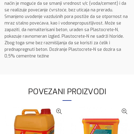
način je moguće da se smanji vrednost v/c (voda/cement) i da
se realizuje povećanje čvrstoće, bez uticaja na preradu.
Smanjeno uvođenje vazdušnih pora postiže da se otpornost na
mraz stalno povećava, kao i vodonepropustljivost. Može se
zapaziti, da nemalterisani beton, urađen sa Plastocrete-N,
pokazuje ravnomeran izgled. Plastocrete-N ne sadrži hloride.
Zbog toga sme bez razmišljanja da se koristi za čelik i
prednapregnuti beton. Doziranje Plastocrete-N se dozira sa
0,5% cementne težine
POVEZANI PROIZVODI