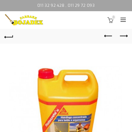
011 32 92 428
,
011 29 72 093
0