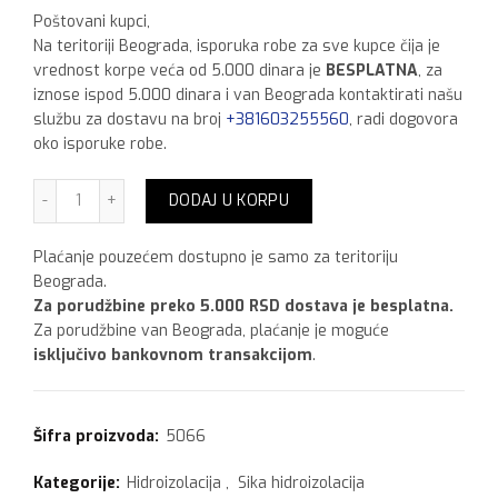
Poštovani kupci,
Na teritoriji Beograda, isporuka robe za sve kupce čija je
vrednost korpe veća od 5.000 dinara je
BESPLATNA
, za
iznose ispod 5.000 dinara i van Beograda kontaktirati našu
službu za dostavu na broj
+381603255560
, radi dogovora
oko isporuke robe.
Sika Plastocrete N 5 kg količina
DODAJ U KORPU
Plaćanje pouzećem dostupno je samo za teritoriju
Beograda.
Za porudžbine preko 5.000 RSD dostava je besplatna.
Za porudžbine van Beograda, plaćanje je moguće
isključivo bankovnom transakcijom
.
Šifra proizvoda:
5066
Kategorije:
Hidroizolacija
,
Sika hidroizolacija