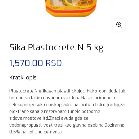
Sika Plastocrete N 5 kg
1,570.00
RSD
Kratki opis
Plastocrete N efikasan plastificirajuci hidrofobni dodatak
betonu sa lakim dovodom vazduha.Nalazi primenu u
celokupnoj visoko i niskogradnji,narocito u hidrogradnji,za
elektrane,kanale,rezervoare,tunele,potporne
zidove,mostove itd.Znaci svuda gde se
vodonepropustljivost trazi kao glavna osobina.Doziranje:
0.5% na kolicinu cementa.