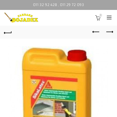
011 32 92 428
,
011 29 72 093
0