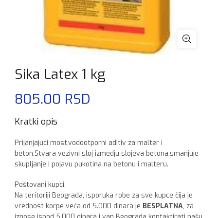
Sika Latex 1 kg
805.00
RSD
Kratki opis
Prijanjajuci most,vodootporni aditiv za malter i
beton.Stvara vezivni sloj izmedju slojeva betona,smanjuje
skupljanje i pojavu pukotina na betonu i malteru.
Poštovani kupci,
Na teritoriji Beograda, isporuka robe za sve kupce čija je
vrednost korpe veća od 5.000 dinara je
BESPLATNA
, za
iznose ispod 5.000 dinara i van Beograda kontaktirati našu