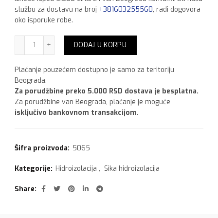
službu za dostavu na broj
+381603255560
, radi dogovora
oko isporuke robe.
Sika Latex 1 kg količina
DODAJ U KORPU
Plaćanje pouzećem dostupno je samo za teritoriju
Beograda.
Za porudžbine preko 5.000 RSD dostava je besplatna.
Za porudžbine van Beograda, plaćanje je moguće
isključivo bankovnom transakcijom
.
Šifra proizvoda:
5065
Kategorije:
Hidroizolacija
,
Sika hidroizolacija
Share