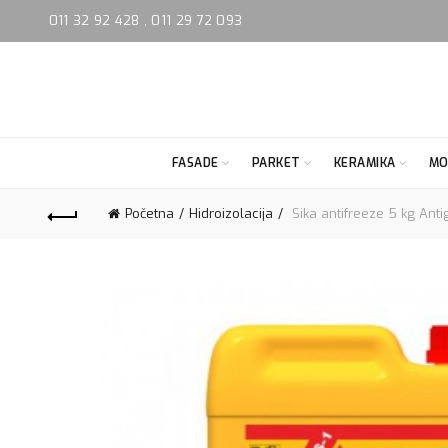
011 32 92 428
,
011 29 72 093
FASADE
PARKET
KERAMIKA
MO
Početna
Hidroizolacija
Sika antifreeze 5 kg Anti