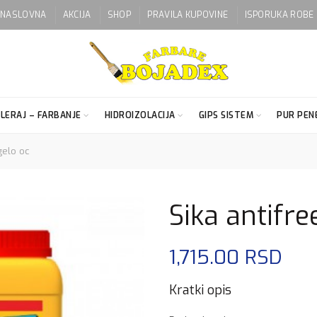
NASLOVNA
AKCIJA
SHOP
PRAVILA KUPOVINE
ISPORUKA ROBE
LERAJ – FARBANJE
HIDROIZOLACIJA
GIPS SISTEM
PUR PENE
gelo oc
Sika antifre
1,715.00
RSD
Kratki opis