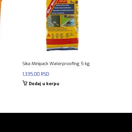
Sika Minipack Waterproofing 5 kg
Sika Latex 
1,335.00
RSD
12,675.00
Dodaj u korpu
Dodaj u