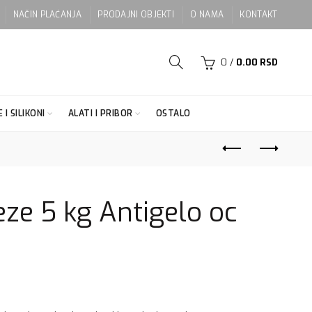
NAČIN PLAĆANJA
PRODAJNI OBJEKTI
O NAMA
KONTAKT
0
/
0.00
RSD
 I SILIKONI
ALATI I PRIBOR
OSTALO
eze 5 kg Antigelo oc