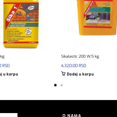
 kg
Sikalastic 200 W,5 kg
00
RSD
4,320.00
RSD
j u korpu
Dodaj u korpu
O NAMA