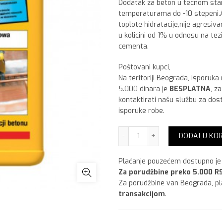
Dodatak za beton u tecnom stan
temperaturama do -10 stepeni.A
toplote hidratacije,nije agresi
u kolicini od 1% u odnosu na tez
cementa.
Poštovani kupci,
Na teritoriji Beograda, isporuka
5.000 dinara je
BESPLATNA
, z
kontaktirati našu službu za dos
isporuke robe.
Sika antifreeze 5 kg Antig
DODAJ U KO
Plaćanje pouzećem dostupno je 
Za porudžbine preko 5.000 RS
Za porudžbine van Beograda, p
transakcijom
.