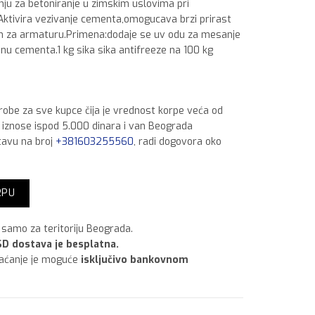
ju za betoniranje u zimskim uslovima pri
ktivira vezivanje cementa,omogucava brzi prirast
van za armaturu.Primena:dodaje se uv odu za mesanje
inu cementa.1 kg sika sika antifreeze na 100 kg
 robe za sve kupce čija je vrednost korpe veća od
a iznose ispod 5.000 dinara i van Beograda
tavu na broj
+381603255560
, radi dogovora oko
elo oc količina
RPU
samo za teritoriju Beograda.
D dostava je besplatna.
laćanje je moguće
isključivo bankovnom