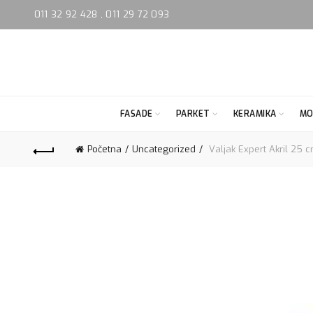
011 32 92 428
,
011 29 72 093
FASADE
PARKET
KERAMIKA
MO
Početna
Uncategorized
Valjak Expert Akril 25 c