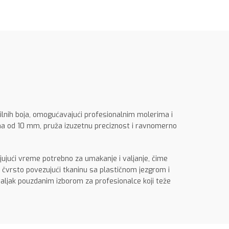
rilnih boja, omogućavajući profesionalnim molerima i
kna od 10 mm, pruža izuzetnu preciznost i ravnomerno
ujući vreme potrebno za umakanje i valjanje, čime
 čvrsto povezujući tkaninu sa plastičnom jezgrom i
valjak pouzdanim izborom za profesionalce koji teže