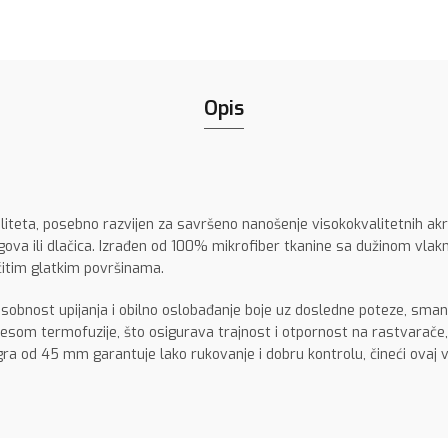
Opis
liteta, posebno razvijen za savršeno nanošenje visokokvalitetnih ak
gova ili dlačica. Izrađen od 100% mikrofiber tkanine sa dužinom vla
čitim glatkim površinama.
bnost upijanja i obilno oslobađanje boje uz dosledne poteze, smanj
cesom termofuzije, što osigurava trajnost i otpornost na rastvarače,
ra od 45 mm garantuje lako rukovanje i dobru kontrolu, čineći ovaj 