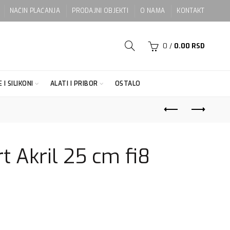
NAČIN PLAĆANJA
PRODAJNI OBJEKTI
O NAMA
KONTAKT
0
/
0.00
RSD
 I SILIKONI
ALATI I PRIBOR
OSTALO
t Akril 25 cm fi8