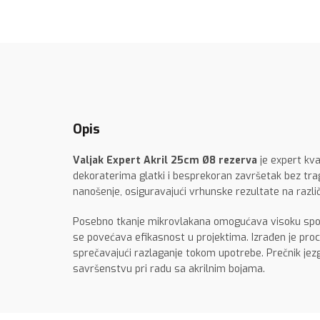
Opis
Valjak Expert Akril 25cm Ø8 rezerva
je expert kva
dekoraterima glatki i besprekoran završetak bez tra
nanošenje, osiguravajući vrhunske rezultate na razli
Posebno tkanje mikrovlakana omogućava visoku sposo
se povećava efikasnost u projektima. Izrađen je pro
sprečavajući razlaganje tokom upotrebe. Prečnik jezg
savršenstvu pri radu sa akrilnim bojama.