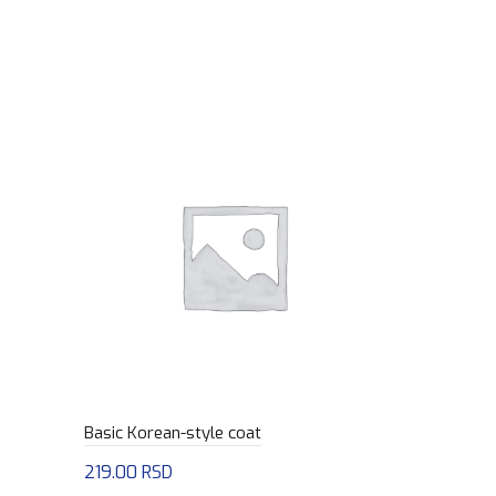
Revizioni 
2,920.00
R
Dodaj u
Basic Korean-style coat
219.00
RSD