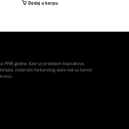
Dodaj u korpu
na 1998 godine. Bavi se prodajom boja,lakova,
erijala, molersko-farbarskog alata koji se koristi
arstvu.