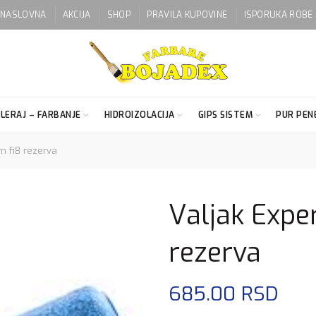
NASLOVNA
AKCIJA
SHOP
PRAVILA KUPOVINE
ISPORUKA ROBE
LERAJ – FARBANJE
HIDROIZOLACIJA
GIPS SISTEM
PUR PENE
m fi8 rezerva
Valjak Exper
rezerva
685.00
RSD