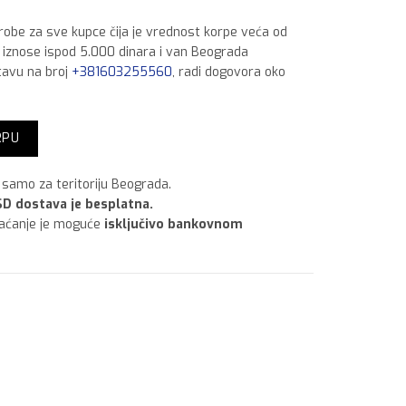
 robe za sve kupce čija je vrednost korpe veća od
a iznose ispod 5.000 dinara i van Beograda
tavu na broj
+381603255560
, radi dogovora oko
fi8 rezerva količina
RPU
samo za teritoriju Beograda.
D dostava je besplatna.
laćanje je moguće
isključivo bankovnom