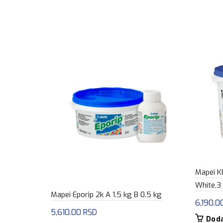
Mapei 
White,3
Mapei Eporip 2k A 1.5 kg B 0.5 kg
6,190.0
5,610.00
RSD
Doda