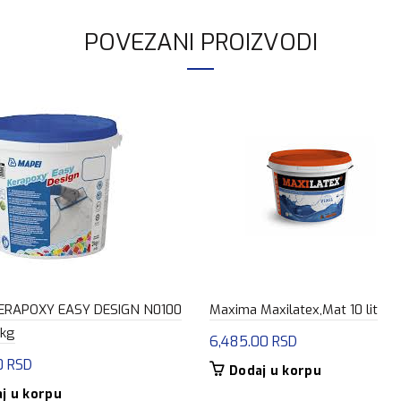
POVEZANI PROIZVODI
KERAPOXY EASY DESIGN N0100
Maxima Maxilatex,Mat 10 lit
 kg
6,485.00
RSD
0
RSD
Dodaj u korpu
j u korpu