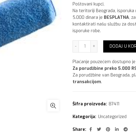
Poštovani kupci,
Na teritoriji Beograda, isporuka
5.000 dinara je
BESPLATNA
, z
kontaktirati našu službu za dos
isporuke robe.
Valjak Expert Akril 25 cm 
DODAJ U KO
Plaćanje pouzećem dostupno je 
Za porudžbine preko 5.000 RS
Za porudžbine van Beograda, p
transakcijom
.
Šifra proizvoda:
87411
Kategorija:
Uncategorized
Share