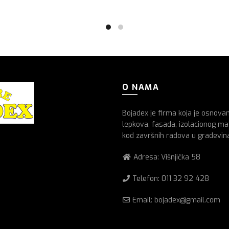
O NAMA
Bojadex je firma koja je osnova
lepkova, fasada, izolacionog mat
kod završnih radova u gradevin
Adresa: Višnjička 58
Telefon:
011 32 92 428
Email: bojadex@gmail.com