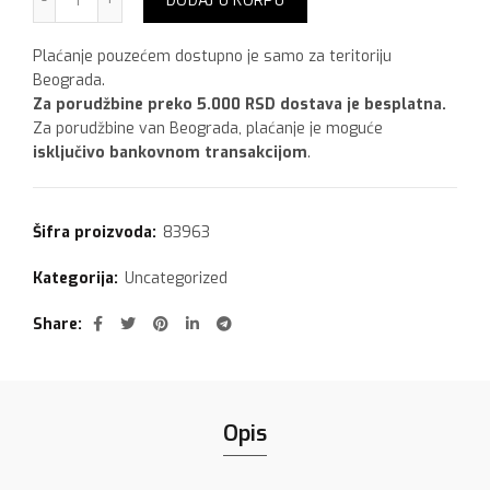
DODAJ U KORPU
Plaćanje pouzećem dostupno je samo za teritoriju
Beograda.
Za porudžbine preko 5.000 RSD dostava je besplatna.
Za porudžbine van Beograda, plaćanje je moguće
isključivo bankovnom transakcijom
.
Šifra proizvoda:
83963
Kategorija:
Uncategorized
Share
Opis