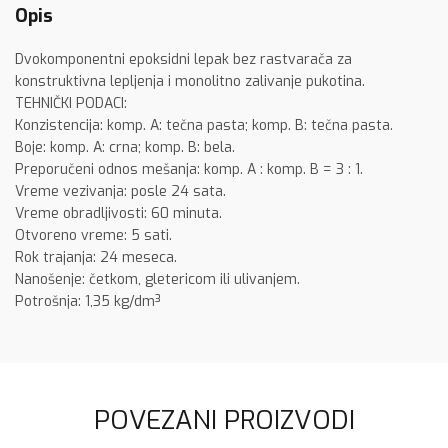
Opis
Dvokomponentni epoksidni lepak bez rastvarača za
konstruktivna lepljenja i monolitno zalivanje pukotina.
TEHNIČKI PODACI:
Konzistencija: komp. A: tečna pasta; komp. B: tečna pasta.
Boje: komp. A: crna; komp. B: bela.
Preporučeni odnos mešanja: komp. A : komp. B = 3 : 1.
Vreme vezivanja: posle 24 sata.
Vreme obradljivosti: 60 minuta.
Otvoreno vreme: 5 sati.
Rok trajanja: 24 meseca.
Nanošenje: četkom, gletericom ili ulivanjem.
Potrošnja: 1,35 kg/dm³
POVEZANI PROIZVODI