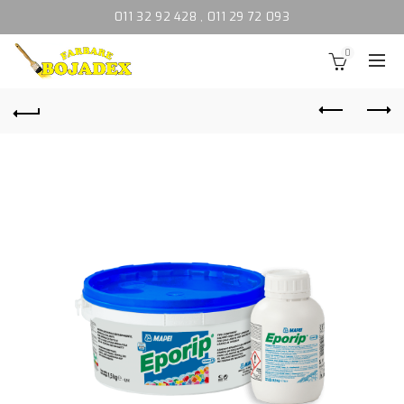
011 32 92 428
,
011 29 72 093
0