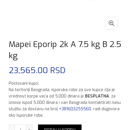
Mapei Eporip 2k A 7.5 kg B 2.5
kg
23,565.00
RSD
Poštovani kupci,
Na teritoriji Beograda, isporuka robe za sve kupce čija je
vrednost korpe veća od 5.000 dinara je
BESPLATNA
, za
iznose ispod 5.000 dinara i van Beograda kontaktirati našu
službu za dostavu na broj
+381603255560
, radi dogovora
oko isporuke robe.
Mapei Eporip 2k A 7.5 kg B 2.5 kg količina