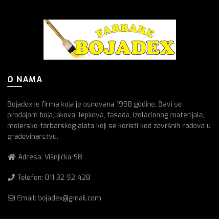
O NAMA
Bojadex je firma koja je osnovana 1998 godine. Bavi se
prodajom boja,lakova, lepkova, fasada, izolacionog materijala,
molersko-farbarskog alata koji se koristi kod završnih radova u
gradevinarstvu.
Adresa: Višnjička 58
Telefon:
011 32 92 428
Email: bojadex@gmail.com