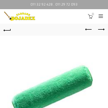
011 32 92 428
,
011 29 72 093
0