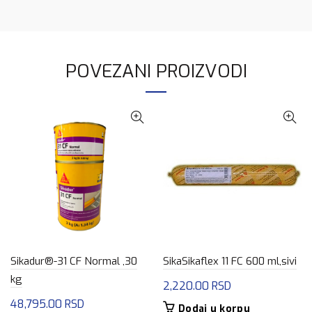
POVEZANI PROIZVODI
Sikadur®-31 CF Normal ,30
SikaSikaflex 11 FC 600 ml,sivi
kg
2,220.00
RSD
48,795.00
RSD
Dodaj u korpu