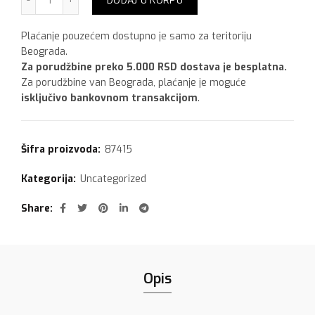
DODAJ U KORPU
Plaćanje pouzećem dostupno je samo za teritoriju
Beograda.
Za porudžbine preko 5.000 RSD dostava je besplatna.
Za porudžbine van Beograda, plaćanje je moguće
isključivo bankovnom transakcijom
.
Šifra proizvoda:
87415
Kategorija:
Uncategorized
Share
Opis