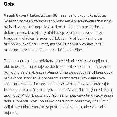
Opis
Valjak Expert Latex 25cm Ø8 rezerva
je expert kvaliteta,
posebno razvijen za savršeno nanošenje visokokvalitetnih boja
na bazi lateksa, omogućavajući profesionalnim molerima i
dekoraterima izuzetno glatki i besprekoran završetak bez
tragova ili dlačica. Izrađen od 100% mikrofiber tkanine sa
dužinom vlakna od 13 mm, garantuje najviši nivo glatkoće i
preciznosti pri nanošenju na različite površine.
Posebno tkanje mikrovlakana pruža visoka svojstva upijanja i
obilno oslobađanje boje uz dosledne poteze, smanjujući vreme
potrebno za umakanje i valjanje, čime se povećava efikasnost u
projektima. Izrađen je procesom termofuzije, što osigurava
izuzetnu trajnost i otpornost na rastvarače, čvrsto povezujući
tkaninu sa plastičnom jezgrom i sprečavajući razlaganje tokom
upotrebe. Prečnik jezgra od 45 mm omogućava lako rukovanje i
dobru kontrolu, čak i na teško dostupnim mestima, čineći ovaj
valjak idealnim izborom za profesionalce koji rade sa lateks
bojama.