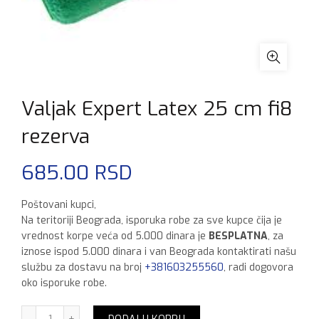
Valjak Expert Latex 25 cm fi8
rezerva
685.00
RSD
Poštovani kupci,
Na teritoriji Beograda, isporuka robe za sve kupce čija je
vrednost korpe veća od 5.000 dinara je
BESPLATNA
, za
iznose ispod 5.000 dinara i van Beograda kontaktirati našu
službu za dostavu na broj
+381603255560
, radi dogovora
oko isporuke robe.
Valjak Expert Latex 25 cm fi8 rezerva količina