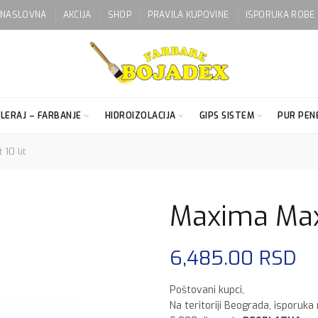
NASLOVNA
AKCIJA
SHOP
PRAVILA KUPOVINE
ISPORUKA ROBE
LERAJ – FARBANJE
HIDROIZOLACIJA
GIPS SISTEM
PUR PENE
10 lit
Maxima Maxi
6,485.00
RSD
Poštovani kupci,
Na teritoriji Beograda, isporuka