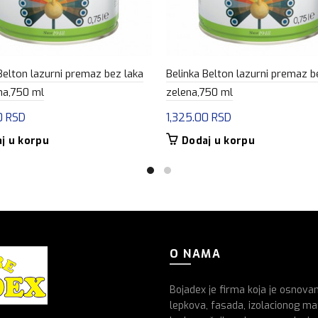
Belton lazurni premaz bez laka
Belinka Belton lazurni premaz b
na,750 ml
zelena,750 ml
0
RSD
1,325.00
RSD
j u korpu
Dodaj u korpu
O NAMA
Bojadex je firma koja je osnova
lepkova, fasada, izolacionog mat