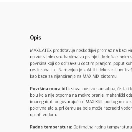
Opis
MAXILATEX predstavlja neškodljivi premaz na bazi vini
univerzalnim sredstvima za pranje i dezinfekcionim sr
površina koji se održavaju čestim pranjem, poput kuhinja
restorana, itd. Namenjen je zaštiti i dekoraciji unutra
kao baza za nijansiranje na MAXIMIX sistemu.
Površina mora biti:
suva, nosivo sposobna, čista i b
boju koja nije otporna na mokro pranje, mehanički od
impregnirati odgovarajućom MAXIKRIL podlogom, u zav
pokrivna sloja, pri čemu se boja može razrediti vo
oprati vodom.
Radna temperatura:
Optimalna radna temperatura j