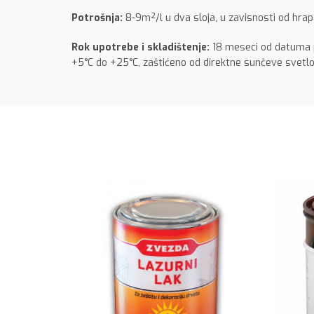
Potrošnja:
8-9m²/l u dva sloja, u zavisnosti od hrapa
Rok upotrebe i skladištenje:
18 meseci od datuma p
+5°C do +25°C, zaštićeno od direktne sunčeve svetlo