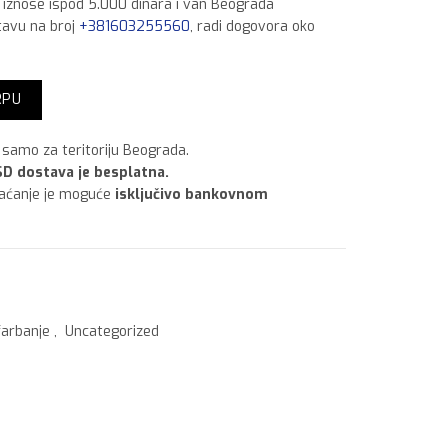
a iznose ispod 5.000 dinara i van Beograda
tavu na broj
+381603255560
, radi dogovora oko
t količina
RPU
samo za teritoriju Beograda.
D dostava je besplatna.
laćanje je moguće
isključivo bankovnom
farbanje
,
Uncategorized