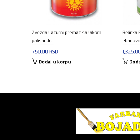
Zvezda Lazurni premaz sa lakom
Belinka 
palisander
ebanovi
750.00
RSD
1,325.0
Dodaj u korpu
Doda