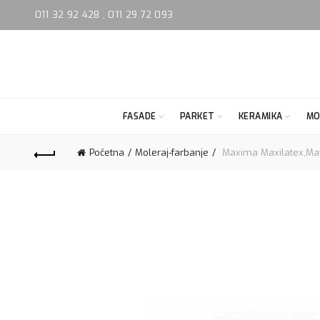
011 32 92 428
,
011 29 72 093
FASADE
PARKET
KERAMIKA
MO
Početna
Moleraj-farbanje
Maxima Maxilatex,Mat 