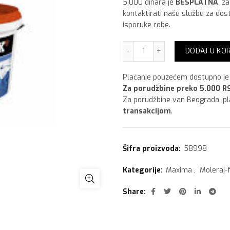
5.000 dinara je
BESPLATNA
, z
kontaktirati našu službu za dos
isporuke robe.
Maxima Maxilatex,Mat 10 li
DODAJ U KO
Plaćanje pouzećem dostupno je 
Za porudžbine preko 5.000 RS
Za porudžbine van Beograda, p
transakcijom
.
Šifra proizvoda:
58998
Kategorije:
Maxima
,
Moleraj-
Share