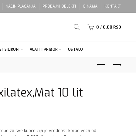
NAČIN PLAĆANJA
PRODAJNI OBJEKTI
O NAMA
KONTAKT
0
/
0.00
RSD
 I SILIKONI
ALATI I PRIBOR
OSTALO
latex,Mat 10 lit
 robe za sve kupce čija je vrednost korpe veća od