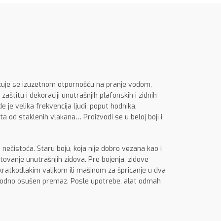
dlikuje se izuzetnom otpornošću na pranje vodom,
titu i dekoraciji unutrašnjih plafonskih i zidnih
de je velika frekvencija ljudi, poput hodnika,
eta od staklenih vlakana… Proizvodi se u beloj boji i
 nečistoća. Staru boju, koja nije dobro vezana kao i
ovanje unutrašnjih zidova. Pre bojenja, zidove
ratkodlakim valjkom ili mašinom za špricanje u dva
ethodno osušen premaz. Posle upotrebe, alat odmah