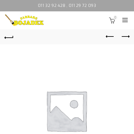
011 32 92 428
,
011 29 72 093
0