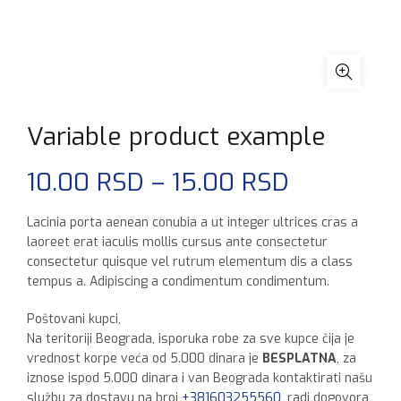
Variable product example
Raspon
10.00
RSD
–
15.00
RSD
cena:
Lacinia porta aenean conubia a ut integer ultrices cras a
laoreet erat iaculis mollis cursus ante consectetur
od
consectetur quisque vel rutrum elementum dis a class
tempus a. Adipiscing a condimentum condimentum.
10.00 RS
Poštovani kupci,
do
Na teritoriji Beograda, isporuka robe za sve kupce čija je
vrednost korpe veća od 5.000 dinara je
BESPLATNA
, za
15.00 RS
iznose ispod 5.000 dinara i van Beograda kontaktirati našu
službu za dostavu na broj
+381603255560
, radi dogovora