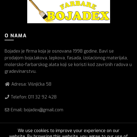
O NAMA
Bojadex je firma koja je osnovana 1998 godine. Bavi se
prodajom boja,lakova, lepkova, fasada, izolacionog materijala,
molersko-farbarskog alata koji se koristi kod završnih radova u
gradevinarstvu.
Adresa: Višnjička 58
Telefon:
011 32 92 428
Email: bojadex@gmail.com
We use cookies to improve your experience on our
website. By browsing this website, you agree to our use of