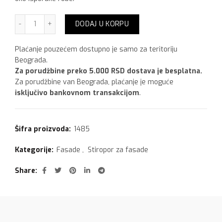
Stiropor 1 cm količina
DODAJ U KORPU
Plaćanje pouzećem dostupno je samo za teritoriju
Beograda.
Za porudžbine preko 5.000 RSD dostava je besplatna.
Za porudžbine van Beograda, plaćanje je moguće
isključivo bankovnom transakcijom
.
Šifra proizvoda:
1485
Kategorije:
Fasade
,
Stiropor za fasade
Share