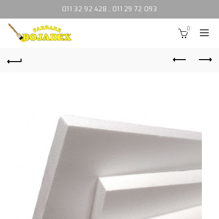
011 32 92 428
,
011 29 72 093
0