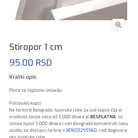
Stiropor 1 cm
95.00
RSD
Kratki opis
Ploče za toplotnu izolaciju.
Poštovani kupci,
Na teritoriji Beograda, isporuka robe za sve kupce čija je
vrednost korpe veća od 5.000 dinara je
BESPLATNA
, za
iznose ispod 5.000 dinara i van Beograda kontaktirati našu
službu za dostavu na broj
+381603255560
, radi dogovora
oko isporuke robe.