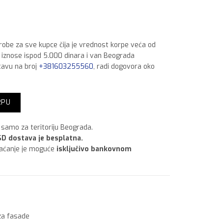
 robe za sve kupce čija je vrednost korpe veća od
a iznose ispod 5.000 dinara i van Beograda
tavu na broj
+381603255560
, radi dogovora oko
RPU
samo za teritoriju Beograda.
D dostava je besplatna.
laćanje je moguće
isključivo bankovnom
za fasade