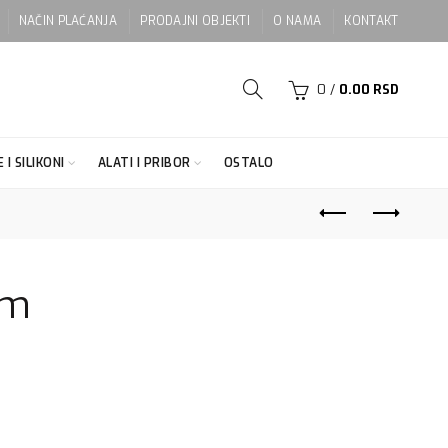
NAČIN PLAĆANJA
PRODAJNI OBJEKTI
O NAMA
KONTAKT
0
/
0.00
RSD
 I SILIKONI
ALATI I PRIBOR
OSTALO
cm