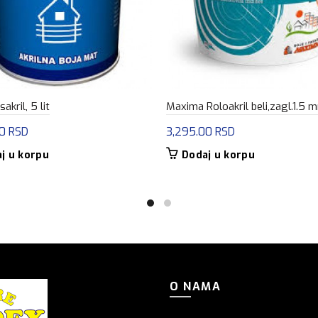
akril, 5 lit
Maxima Roloakril beli,zagl.1.5
00
RSD
3,295.00
RSD
j u korpu
Dodaj u korpu
O NAMA