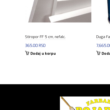
Stiropor FF 5 cm, nefalc.
Duga Fas
365.00
RSD
7,665.
Dodaj u korpu
Doda