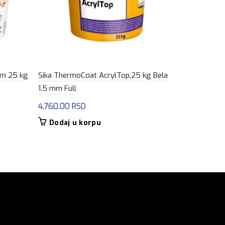
 mm 25 kg
Sika ThermoCoat AcrylTop,25 kg Bela
Stirodur 2
1.5 mm Full
455.00
RS
4,760.00
RSD
Dodaj u
Dodaj u korpu