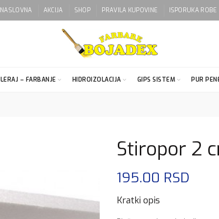
NASLOVNA
AKCIJA
SHOP
PRAVILA KUPOVINE
ISPORUKA ROBE
LERAJ – FARBANJE
HIDROIZOLACIJA
GIPS SISTEM
PUR PENE
Stiropor 2 
195.00
RSD
Kratki opis