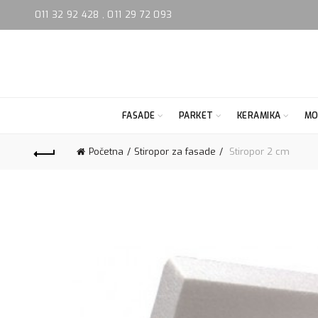
011 32 92 428
,
011 29 72 093
FASADE
PARKET
KERAMIKA
MO
Početna
Stiropor za fasade
Stiropor 2 cm