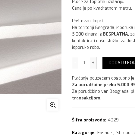
Ploče za toplotnu izolaciju.
Cena je po kvadratnom metru.
Poštovani kupci,
Na teritoriji Beograda, isporuka
5.000 dinara je
BESPLATNA
, z
kontaktirati našu službu za dos
isporuke robe.
Stiropor 2 cm količina
DODAJ U KO
Plaćanje pouzećem dostupno je 
Za porudžbine preko 5.000 RS
Za porudžbine van Beograda, p
transakcijom
.
Šifra proizvoda:
4029
Kategorije:
Fasade
,
Stiropor 