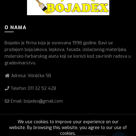
O NAMA
Bojadex je firma koja je osnovana 1998 godine. Bavi se
prodajom boja,lakova, lepkova, fasada, izolacionog materijala,
molersko-farbarskog alata koji se koristi kod završnih radova u
gradevinarstvu.
Adresa: Višnjička 58
Telefon:
011 32 92 428
Email: bojadex@gmail.com
We use cookies to improve your experience on our
website. By browsing this website, you agree to our use of
© 2026
Boje lakovi
. All rights reserved
cookies.