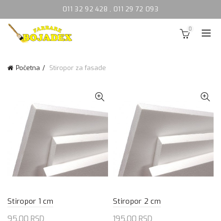
011 32 92 428
,
011 29 72 093
0
Početna
Stiropor za fasade
Stiropor 1 cm
Stiropor 2 cm
95.00
RSD
195.00
RSD