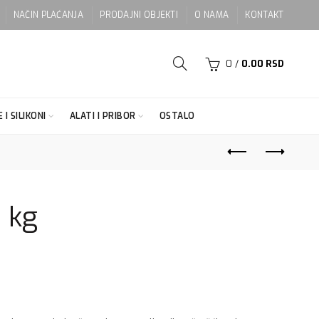
NAČIN PLAĆANJA
PRODAJNI OBJEKTI
O NAMA
KONTAKT
0
/
0.00
RSD
 I SILIKONI
ALATI I PRIBOR
OSTALO
5 kg