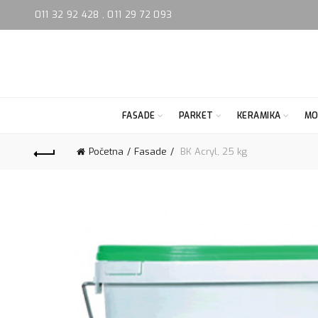
011 32 92 428
,
011 29 72 093
FASADE
PARKET
KERAMIKA
MO
Početna
Fasade
BK Acryl, 25 kg