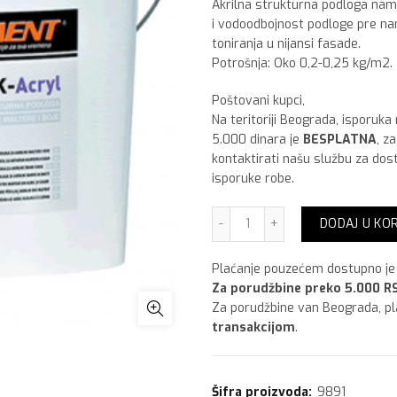
Akrilna strukturna podloga name
i vodoodbojnost podloge pre nan
toniranja u nijansi fasade.
Potrošnja: Oko 0,2-0,25 kg/m2.
Poštovani kupci,
Na teritoriji Beograda, isporuka
5.000 dinara je
BESPLATNA
, z
kontaktirati našu službu za dos
isporuke robe.
BK Acryl, 25 kg količina
DODAJ U KO
Plaćanje pouzećem dostupno je 
Za porudžbine preko 5.000 RS
Za porudžbine van Beograda, p
transakcijom
.
Šifra proizvoda:
9891