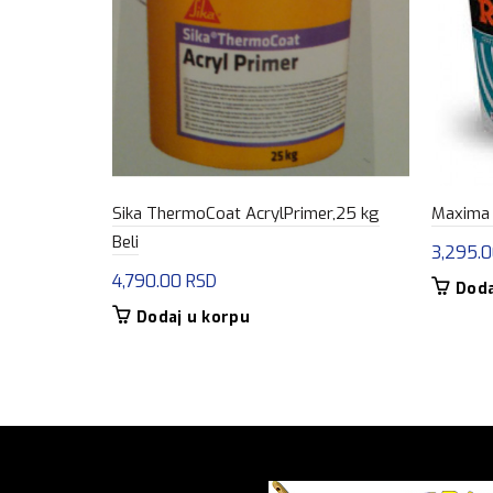
Sika ThermoCoat AcrylPrimer,25 kg
Maxima R
Beli
3,295.
4,790.00
RSD
Doda
Dodaj u korpu