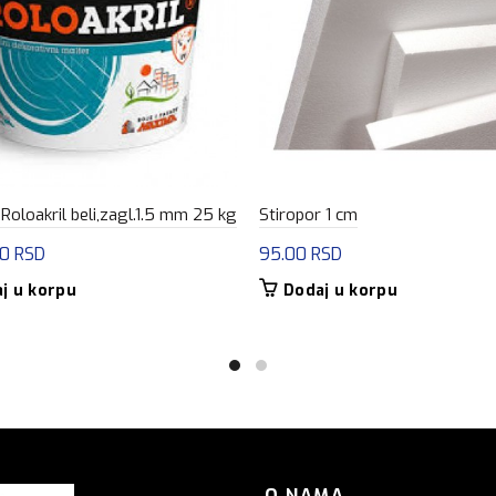
oloakril beli,zagl.1.5 mm 25 kg
Stiropor 1 cm
00
RSD
95.00
RSD
j u korpu
Dodaj u korpu
O NAMA