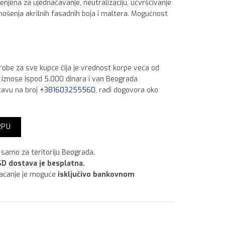
njena za ujednačavanje, neutralizaciju, učvršćivanje
ošenja akrilnih fasadnih boja i maltera. Mogućnost
 robe za sve kupce čija je vrednost korpe veća od
a iznose ispod 5.000 dinara i van Beograda
tavu na broj
+381603255560
, radi dogovora oko
RPU
samo za teritoriju Beograda.
D dostava je besplatna.
laćanje je moguće
isključivo bankovnom