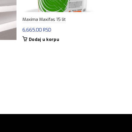
Maxima Maxifas 15 lit
6,665.00
RSD
Dodaj u korpu
Fasadna mr
68.00
RSD
Dodaj u