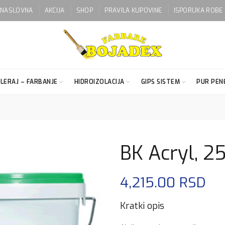
NASLOVNA
AKCIJA
SHOP
PRAVILA KUPOVINE
ISPORUKA ROBE
LERAJ – FARBANJE
HIDROIZOLACIJA
GIPS SISTEM
PUR PENE
BK Acryl, 2
4,215.00
RSD
Kratki opis