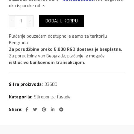
oko isporuke robe.
Stiropor FF 8 cm, nefalcovani količina
DODAJ U KORPU
Plaćanje pouzećem dostupno je samo za teritoriju
Beograda.
Za porudžbine preko 5.000 RSD dostava je besplatna.
Za porudžbine van Beograda, plaćanje je moguće
isključivo bankovnom transakcijom
.
Šifra proizvoda:
33689
Kategorija:
Stiropor za fasade
Share