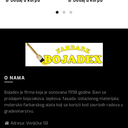
Dodaj u korpu
Dodaj u korpu
O NAMA
Bojadex je firma koja je osnovana 1998 godine. Bavi se
prodajom boja,lakova, lepkova, fasada, izolacionog materijala,
molersko-farbarskog alata koji se koristi kod završnih radova u
gradevinarstvu.
Adresa: Višnjička 58