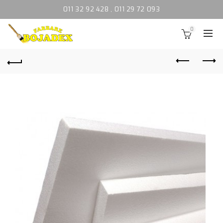
011 32 92 428
,
011 29 72 093
0