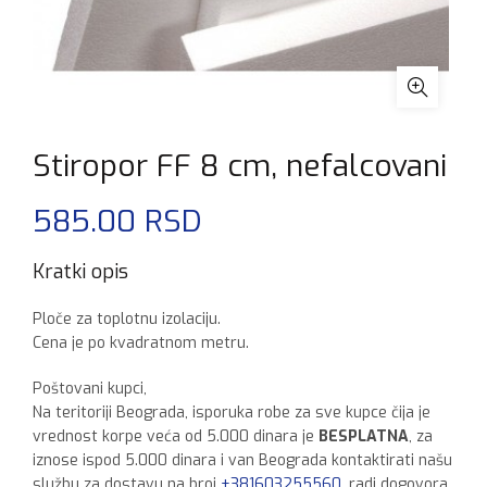
Stiropor FF 8 cm, nefalcovani
585.00
RSD
Kratki opis
Ploče za toplotnu izolaciju.
Cena je po kvadratnom metru.
Poštovani kupci,
Na teritoriji Beograda, isporuka robe za sve kupce čija je
vrednost korpe veća od 5.000 dinara je
BESPLATNA
, za
iznose ispod 5.000 dinara i van Beograda kontaktirati našu
službu za dostavu na broj
+381603255560
, radi dogovora