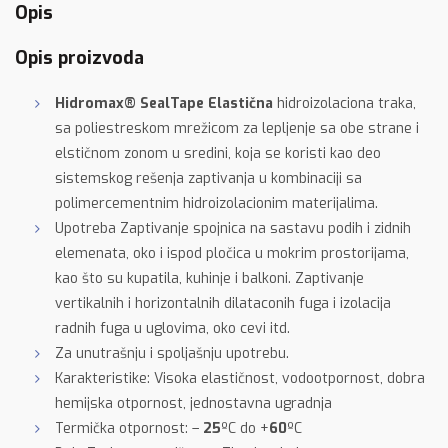
Opis
Opis proizvoda
Hidromax® SealTape Elastična
hidroizolaciona traka,
sa poliestreskom mrežicom za lepljenje sa obe strane i
elstičnom zonom u sredini, koja se koristi kao deo
sistemskog rešenja zaptivanja u kombinaciji sa
polimercementnim hidroizolacionim materijalima.
Upotreba Zaptivanje spojnica na sastavu podih i zidnih
elemenata, oko i ispod pločica u mokrim prostorijama,
kao što su kupatila, kuhinje i balkoni. Zaptivanje
vertikalnih i horizontalnih dilataconih fuga i izolacija
radnih fuga u uglovima, oko cevi itd.
Za unutrašnju i spoljašnju upotrebu.
Karakteristike: Visoka elastičnost, vodootpornost, dobra
hemijska otpornost, jednostavna ugradnja
Termička otpornost: –
25
ºC do +
60
ºC