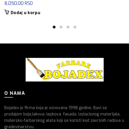
8,050.00
RSD
Dodaj u korpu
O NAMA
Bojadex je firma koja je osnovana 1998 godine. Bavi se
prodajom boja,lakova, lepkova, fasada, izolacionog materijala,
molersko-farbarskog alata koji se koristi kod završnih radova u
gradevinarstvu.