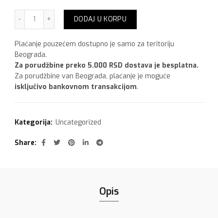
Maxima Hidromax SealTape Elastična hidroizolaciona trak
DODAJ U KORPU
Plaćanje pouzećem dostupno je samo za teritoriju
Beograda.
Za porudžbine preko 5.000 RSD dostava je besplatna.
Za porudžbine van Beograda, plaćanje je moguće
isključivo bankovnom transakcijom
.
Kategorija:
Uncategorized
Share
Opis