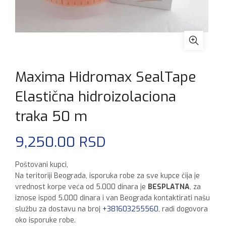
Maxima Hidromax SealTape
Elastična hidroizolaciona
traka 50 m
9,250.00
RSD
Poštovani kupci,
Na teritoriji Beograda, isporuka robe za sve kupce čija je
vrednost korpe veća od 5.000 dinara je
BESPLATNA
, za
iznose ispod 5.000 dinara i van Beograda kontaktirati našu
službu za dostavu na broj
+381603255560
, radi dogovora
oko isporuke robe.