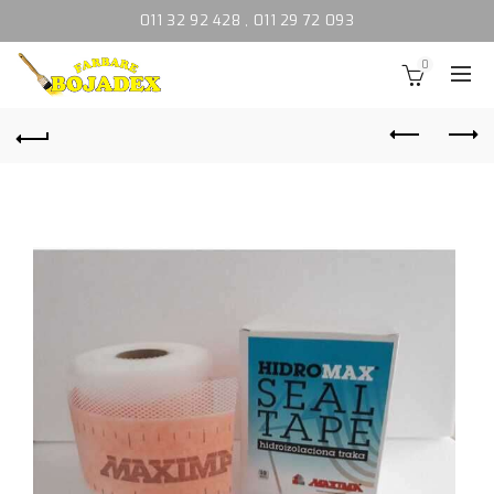
011 32 92 428
,
011 29 72 093
0