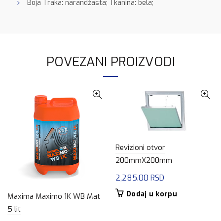
Boja Traka: narandžasta; Tkanina: bela;
POVEZANI PROIZVODI
Revizioni otvor
200mmX200mm
2,285.00
RSD
Dodaj u korpu
Maxima Maximo 1K WB Mat
5 lit