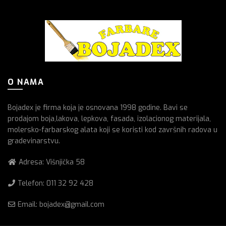
O NAMA
Bojadex je firma koja je osnovana 1998 godine. Bavi se
prodajom boja,lakova, lepkova, fasada, izolacionog materijala,
molersko-farbarskog alata koji se koristi kod završnih radova u
gradevinarstvu.
Adresa: Višnjička 58
Telefon:
011 32 92 428
Email: bojadex@gmail.com