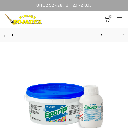
011 32 92 428
,
011 29 72 093
0