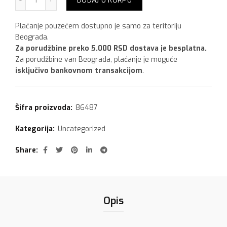
DODAJ U KORPU
Plaćanje pouzećem dostupno je samo za teritoriju
Beograda.
Za porudžbine preko 5.000 RSD dostava je besplatna.
Za porudžbine van Beograda, plaćanje je moguće
isključivo bankovnom transakcijom
.
Šifra proizvoda:
86487
Kategorija:
Uncategorized
Share
Opis