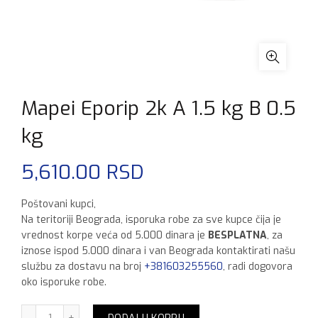
Mapei Eporip 2k A 1.5 kg B 0.5
kg
5,610.00
RSD
Poštovani kupci,
Na teritoriji Beograda, isporuka robe za sve kupce čija je
vrednost korpe veća od 5.000 dinara je
BESPLATNA
, za
iznose ispod 5.000 dinara i van Beograda kontaktirati našu
službu za dostavu na broj
+381603255560
, radi dogovora
oko isporuke robe.
Mapei Eporip 2k A 1.5 kg B 0.5 kg količina