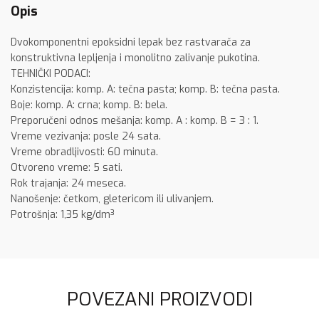
Opis
Dvokomponentni epoksidni lepak bez rastvarača za
konstruktivna lepljenja i monolitno zalivanje pukotina.
TEHNIČKI PODACI:
Konzistencija: komp. A: tečna pasta; komp. B: tečna pasta.
Boje: komp. A: crna; komp. B: bela.
Preporučeni odnos mešanja: komp. A : komp. B = 3 : 1.
Vreme vezivanja: posle 24 sata.
Vreme obradljivosti: 60 minuta.
Otvoreno vreme: 5 sati.
Rok trajanja: 24 meseca.
Nanošenje: četkom, gletericom ili ulivanjem.
Potrošnja: 1,35 kg/dm³
POVEZANI PROIZVODI