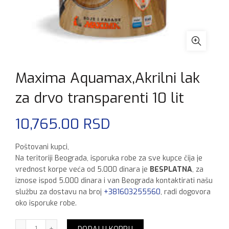
Maxima Aquamax,Akrilni lak
za drvo transparenti 10 lit
10,765.00
RSD
Poštovani kupci,
Na teritoriji Beograda, isporuka robe za sve kupce čija je
vrednost korpe veća od 5.000 dinara je
BESPLATNA
, za
iznose ispod 5.000 dinara i van Beograda kontaktirati našu
službu za dostavu na broj
+381603255560
, radi dogovora
oko isporuke robe.
Maxima Aquamax,Akrilni lak za drvo transparenti 10 lit kol