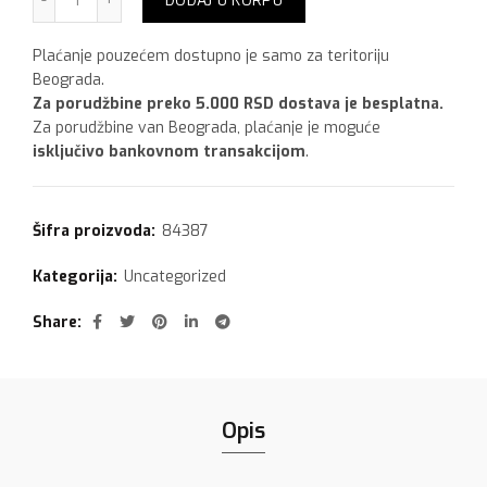
DODAJ U KORPU
Plaćanje pouzećem dostupno je samo za teritoriju
Beograda.
Za porudžbine preko 5.000 RSD dostava je besplatna.
Za porudžbine van Beograda, plaćanje je moguće
isključivo bankovnom transakcijom
.
Šifra proizvoda:
84387
Kategorija:
Uncategorized
Share
Opis