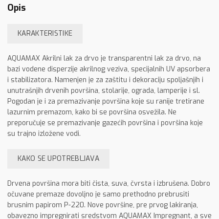
Opis
KARAKTERISTIKE
AQUAMAX Akrilni lak za drvo je transparentni lak za drvo, na
bazi vodene disperzije akrilnog veziva, specijalnih UV apsorbera
i stabilizatora. Namenjen je za zaštitu i dekoraciju spoljašnjih i
unutrašnjih drvenih površina, stolarije, ograda, lamperije i sl.
Pogodan je i za premazivanje površina koje su ranije tretirane
lazurnim premazom, kako bi se površina osvežila. Ne
preporučuje se premazivanje gazećih površina i površina koje
su trajno izložene vodi.
KAKO SE UPOTREBLJAVA
Drvena površina mora biti čista, suva, čvrsta i izbrušena. Dobro
očuvane premaze dovoljno je samo prethodno prebrusiti
brusnim papirom P-220. Nove površine, pre prvog lakiranja,
obavezno impregnirati sredstvom AQUAMAX Impregnant, a sve