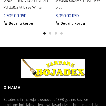
Vitex FLOORGUARD HYBRID
Maxima Maximo 1K WB Mat
PU 2.852 lit Base White
5 lit
4,905.00
RSD
8,050.00
RSD
Dodaj u korpu
Dodaj u korpu
O NAMA
Bojadex je firma koja je osnovana 1998 godine. Bavi se
prodajom boja,lakova, lepkova, fasada, izolacionog materijala,