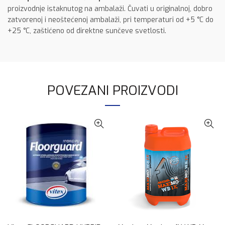
proizvodnje istaknutog na ambalaži. Čuvati u originalnoj, dobro
zatvorenoj i neoštećenoj ambalaži, pri temperaturi od +5 °C do
+25 °C, zaštićeno od direktne sunčeve svetlosti.
POVEZANI PROIZVODI