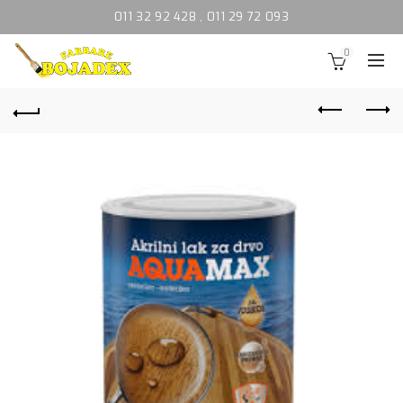
011 32 92 428
,
011 29 72 093
0