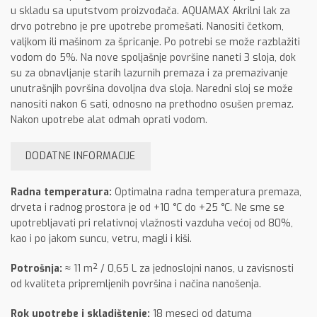
u skladu sa uputstvom proizvođača. AQUAMAX Akrilni lak za
drvo potrebno je pre upotrebe promešati. Nanositi četkom,
valjkom ili mašinom za špricanje. Po potrebi se može razblažiti
vodom do 5%. Na nove spoljašnje površine naneti 3 sloja, dok
su za obnavljanje starih lazurnih premaza i za premazivanje
unutrašnjih površina dovoljna dva sloja. Naredni sloj se može
nanositi nakon 6 sati, odnosno na prethodno osušen premaz.
Nakon upotrebe alat odmah oprati vodom.
DODATNE INFORMACIJE
Radna temperatura:
Optimalna radna temperatura premaza,
drveta i radnog prostora je od +10 °C do +25 °C. Ne sme se
upotrebljavati pri relativnoj vlažnosti vazduha većoj od 80%,
kao i po jakom suncu, vetru, magli i kiši.
Potrošnja:
≈ 11 m² / 0,65 L za jednoslojni nanos, u zavisnosti
od kvaliteta pripremljenih površina i načina nanošenja.
Rok upotrebe i skladištenje:
18 meseci od datuma