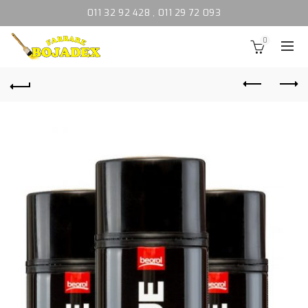
011 32 92 428
,
011 29 72 093
0