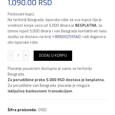
1,090.00
RSD
Poštovani kupci,
Na teritoriji Beograda, isporuka robe za sve kupce čija je
vrednost korpe veća od 5.000 dinara je
BESPLATNA
, za
iznose ispod 5.000 dinara i van Beograda kontaktirati našu
službu za dostavu na broj
+381603255560
, radi dogovora
oko isporuke robe.
Sprej Antik 400 ml,Gvozdje količina
DODAJ U KORPU
Plaćanje pouzećem dostupno je samo za teritoriju
Beograda.
Za porudžbine preko 5.000 RSD dostava je besplatna.
Za porudžbine van Beograda, plaćanje je moguće
isključivo bankovnom transakcijom
.
Šifra proizvoda:
0100