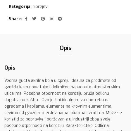
Kategorija:
Sprejevi
Share
Opis
Opis
Veoma gusta akrilna boja u spreju idealna za predmete od
gvožđa kako nove tako i delimično napadnute atmosferskim
uticajima. Posebna otpornost na koroziju pruža odličnu
dugotrajnu zaštitu. Ovo je čini idealnom za upotrebu na
ogradama i kapijama, elemente na krovnim elementima,
cevima od gvoždja, merdevinama, olucima i vratima. Može se
koristiti za popravke i održavanje u industriji zbog svoje
posebne otpornosti na koroziju. Karakteristike: Odlična