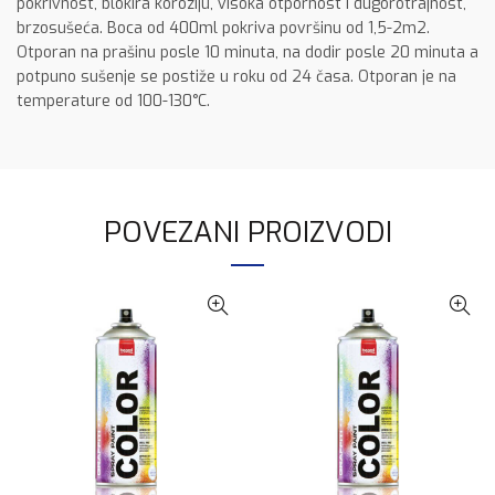
pokrivnost, blokira koroziju, visoka otpornost i dugorotrajnost,
brzosušeća. Boca od 400ml pokriva površinu od 1,5-2m2.
Otporan na prašinu posle 10 minuta, na dodir posle 20 minuta a
potpuno sušenje se postiže u roku od 24 časa. Otporan je na
temperature od 100-130°C.
POVEZANI PROIZVODI