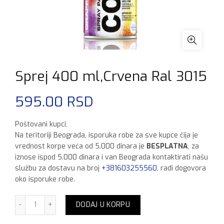
Sprej 400 ml,Crvena Ral 3015
595.00
RSD
Poštovani kupci,
Na teritoriji Beograda, isporuka robe za sve kupce čija je
vrednost korpe veća od 5.000 dinara je
BESPLATNA
, za
iznose ispod 5.000 dinara i van Beograda kontaktirati našu
službu za dostavu na broj
+381603255560
, radi dogovora
oko isporuke robe.
Sprej 400 ml,Crvena Ral 3015 količina
DODAJ U KORPU