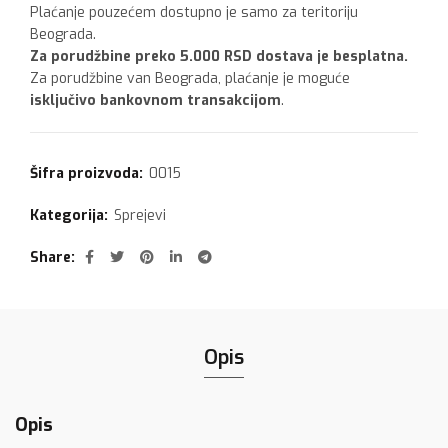
Plaćanje pouzećem dostupno je samo za teritoriju
Beograda.
Za porudžbine preko 5.000 RSD dostava je besplatna.
Za porudžbine van Beograda, plaćanje je moguće
isključivo bankovnom transakcijom
.
Šifra proizvoda:
0015
Kategorija:
Sprejevi
Share
Opis
Opis