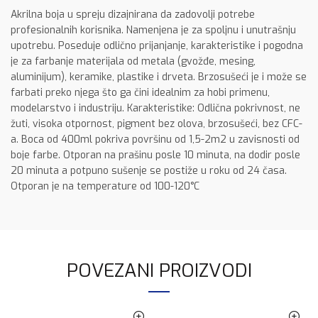
Akrilna boja u spreju dizajnirana da zadovolji potrebe
profesionalnih korisnika. Namenjena je za spoljnu i unutrašnju
upotrebu. Poseduje odlično prijanjanje, karakteristike i pogodna
je za farbanje materijala od metala (gvožđe, mesing,
aluminijum), keramike, plastike i drveta. Brzosušeći je i može se
farbati preko njega što ga čini idealnim za hobi primenu,
modelarstvo i industriju. Karakteristike: Odlična pokrivnost, ne
žuti, visoka otpornost, pigment bez olova, brzosušeći, bez CFC-
a. Boca od 400ml pokriva površinu od 1,5-2m2 u zavisnosti od
boje farbe. Otporan na prašinu posle 10 minuta, na dodir posle
20 minuta a potpuno sušenje se postiže u roku od 24 časa.
Otporan je na temperature od 100-120°C
POVEZANI PROIZVODI