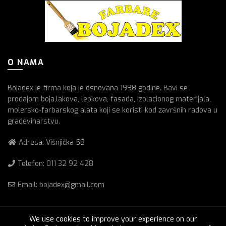
O NAMA
Bojadex je firma koja je osnovana 1998 godine. Bavi se
prodajom boja,lakova, lepkova, fasada, izolacionog materijala,
molersko-farbarskog alata koji se koristi kod završnih radova u
gradevinarstvu.
Adresa: Višnjička 58
Telefon:
011 32 92 428
Email: bojadex@gmail.com
We use cookies to improve your experience on our