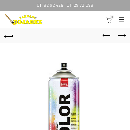
011 32 92 428
,
011 29 72 093
0