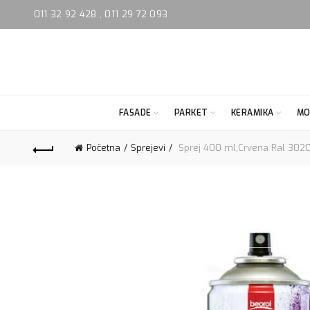
011 32 92 428
,
011 29 72 093
FASADE
PARKET
KERAMIKA
MO
Početna
Sprejevi
Sprej 400 ml,Crvena Ral 302