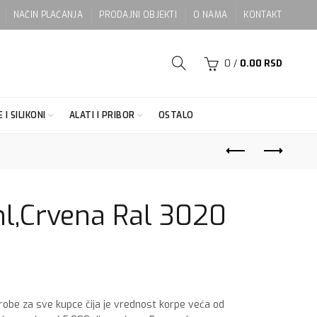
NAČIN PLAĆANJA
PRODAJNI OBJEKTI
O NAMA
KONTAKT
0
/
0.00
RSD
 I SILIKONI
ALATI I PRIBOR
OSTALO
l,Crvena Ral 3020
 robe za sve kupce čija je vrednost korpe veća od