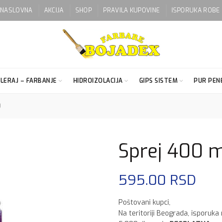
NASLOVNA
AKCIJA
SHOP
PRAVILA KUPOVINE
ISPORUKA ROBE
LERAJ – FARBANJE
HIDROIZOLACIJA
GIPS SISTEM
PUR PENE
0
Sprej 400 m
595.00
RSD
Poštovani kupci,
Na teritoriji Beograda, isporuka