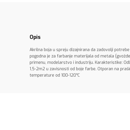
Opis
Akrilna boja u spreju dizajnirana da zadovolji potrebe
pogodna je za farbanje materijala od metala (gvožđe, 
primenu, modelarstvo i industriju. Karakteristike: O
1,5-2m2 u zavisnosti od boje farbe. Otporan na praš
temperature od 100-120°C