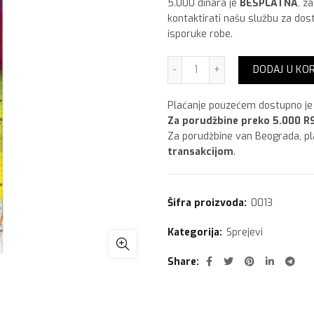
5.000 dinara je
BESPLATNA
, z
kontaktirati našu službu za dos
isporuke robe.
Sprej 400 ml,Crvena Ral 3
DODAJ U KO
Plaćanje pouzećem dostupno je 
Za porudžbine preko 5.000 RS
Za porudžbine van Beograda, p
transakcijom
.
Šifra proizvoda:
0013
Kategorija:
Sprejevi
Share