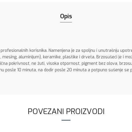
Opis
 profesionalnih korisnika. Namenjena je za spoljnu i unutrašnju upotre
mesing, aluminijum), keramike, plastike i drveta. Brzosušeći je i mož
dlična pokrivnost, ne žuti, visoka otpornost, pigment bez olova, brzo
inu posle 10 minuta, na dodir posle 20 minuta a potpuno sušenje se p
POVEZANI PROIZVODI