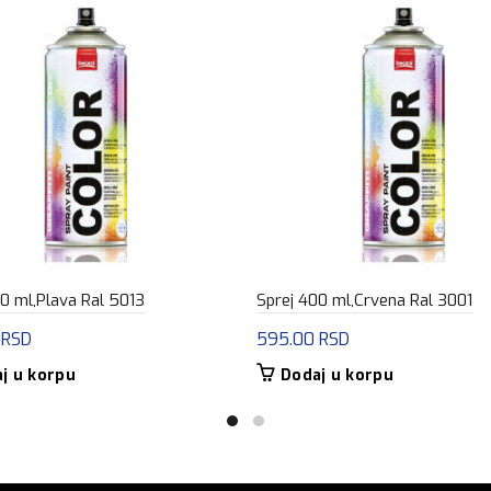
0 ml,Plava Ral 5013
Sprej 400 ml,Crvena Ral 3001
0
RSD
595.00
RSD
j u korpu
Dodaj u korpu