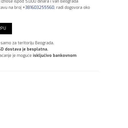
a iznose ispod 5.000 dinara i van Beograda
tavu na broj
+381603255560
, radi dogovora oko
020 količina
RPU
samo za teritoriju Beograda.
D dostava je besplatna.
laćanje je moguće
isključivo bankovnom