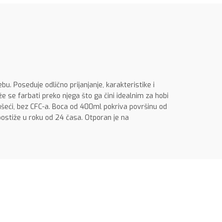
bu. Poseduje odlično prijanjanje, karakteristike i
e se farbati preko njega što ga čini idealnim za hobi
sušeći, bez CFC-a. Boca od 400ml pokriva površinu od
ostiže u roku od 24 časa. Otporan je na