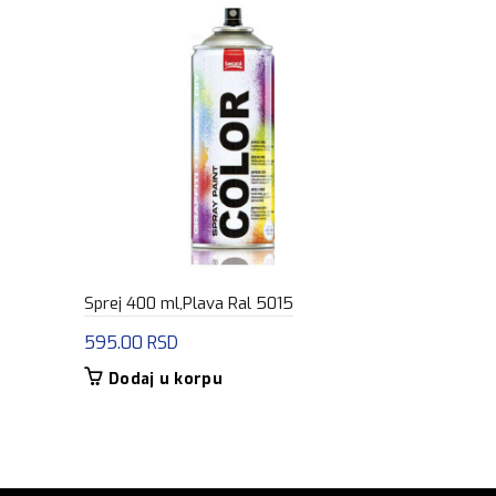
Sprej 400 ml,Plava Ral 5015
Sprej 400 m
595.00
RSD
595.00
RS
Dodaj u korpu
Dodaj u