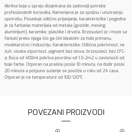
Akrilna boja u spreju dizajnirana da zadovolji potrebe
profesionalnih korisnika. Namenjena je za spoljnu i unutrašnju
upotrebu. Poseduje odlično prijanjanje, karakteristike i pogodna
je za farbanje materijala od metala (gvožđe, mesing,
aluminijum), keramike, plastike i drveta. Brzosušeći je i može se
farbati preko njega što ga čini idealnim za hobi primenu,
modelarstvo i industriju. Karakteristike: Odlična pokrivnost, ne
žuti, visoka otpornost, pigment bez olova, brzosušeći, bez CFC-
a. Boca od 400ml pokriva površinu od 1,5-2m2 u zavisnosti od
boje farbe. Otporan na prašinu posle 10 minuta, na dodir posle
20 minuta a potpuno sušenje se postiže u roku od 24 časa.
Otporan je na temperature od 100-120°C
POVEZANI PROIZVODI