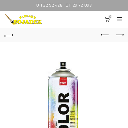
011 32 92 428
,
011 29 72 093
0