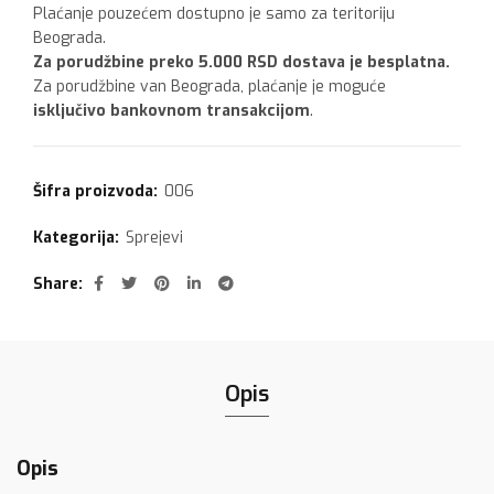
Plaćanje pouzećem dostupno je samo za teritoriju
Beograda.
Za porudžbine preko 5.000 RSD dostava je besplatna.
Za porudžbine van Beograda, plaćanje je moguće
isključivo bankovnom transakcijom
.
Šifra proizvoda:
006
Kategorija:
Sprejevi
Share
Opis
Opis