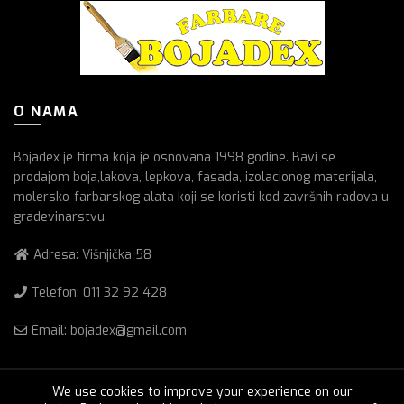
O NAMA
Bojadex je firma koja je osnovana 1998 godine. Bavi se
prodajom boja,lakova, lepkova, fasada, izolacionog materijala,
molersko-farbarskog alata koji se koristi kod završnih radova u
gradevinarstvu.
Adresa: Višnjička 58
Telefon:
011 32 92 428
Email: bojadex@gmail.com
We use cookies to improve your experience on our