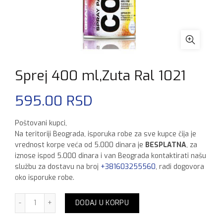
Sprej 400 ml,Zuta Ral 1021
595.00
RSD
Poštovani kupci,
Na teritoriji Beograda, isporuka robe za sve kupce čija je
vrednost korpe veća od 5.000 dinara je
BESPLATNA
, za
iznose ispod 5.000 dinara i van Beograda kontaktirati našu
službu za dostavu na broj
+381603255560
, radi dogovora
oko isporuke robe.
Sprej 400 ml,Zuta Ral 1021 količina
DODAJ U KORPU