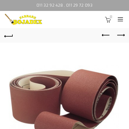
011 32 92 428
,
011 29 72 093
0