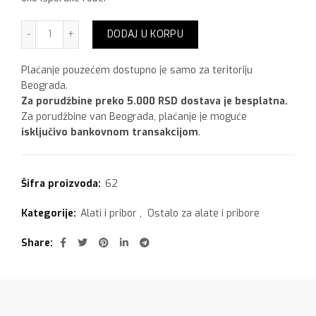
Šmirgla 24 61 cm, 1 m količina
DODAJ U KORPU
Plaćanje pouzećem dostupno je samo za teritoriju
Beograda.
Za porudžbine preko 5.000 RSD dostava je besplatna.
Za porudžbine van Beograda, plaćanje je moguće
isključivo bankovnom transakcijom
.
Šifra proizvoda:
62
Kategorije:
Alati i pribor
,
Ostalo za alate i pribore
Share