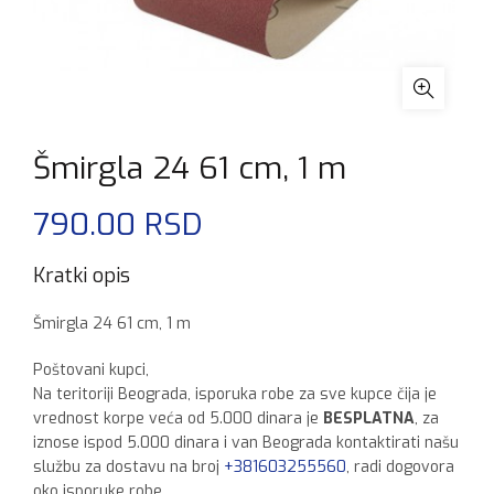
Šmirgla 24 61 cm, 1 m
790.00
RSD
Kratki opis
Šmirgla 24 61 cm, 1 m
Poštovani kupci,
Na teritoriji Beograda, isporuka robe za sve kupce čija je
vrednost korpe veća od 5.000 dinara je
BESPLATNA
, za
iznose ispod 5.000 dinara i van Beograda kontaktirati našu
službu za dostavu na broj
+381603255560
, radi dogovora
oko isporuke robe.