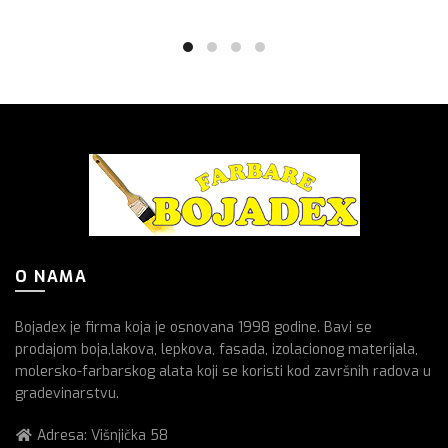
O NAMA
Bojadex je firma koja je osnovana 1998 godine. Bavi se
prodajom boja,lakova, lepkova, fasada, izolacionog materijala,
molersko-farbarskog alata koji se koristi kod završnih radova u
gradevinarstvu.
Adresa: Višnjička 58