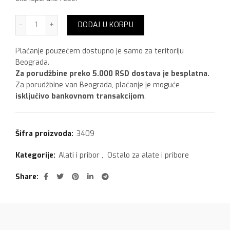
Bela šmirgla 220 količina
DODAJ U KORPU
Plaćanje pouzećem dostupno je samo za teritoriju
Beograda.
Za porudžbine preko 5.000 RSD dostava je besplatna.
Za porudžbine van Beograda, plaćanje je moguće
isključivo bankovnom transakcijom
.
Šifra proizvoda:
3409
Kategorije:
Alati i pribor
,
Ostalo za alate i pribore
Share