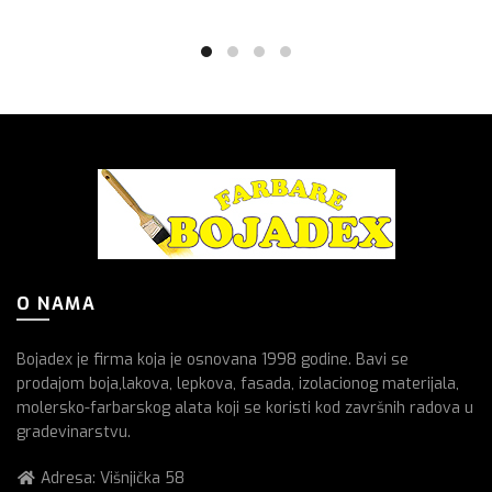
O NAMA
Bojadex je firma koja je osnovana 1998 godine. Bavi se
prodajom boja,lakova, lepkova, fasada, izolacionog materijala,
molersko-farbarskog alata koji se koristi kod završnih radova u
gradevinarstvu.
Adresa: Višnjička 58