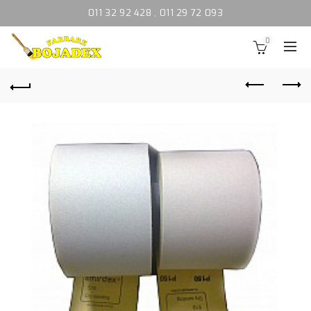
011 32 92 428
,
011 29 72 093
0