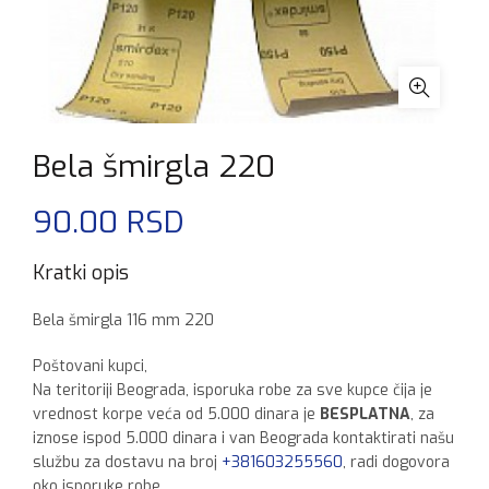
Bela šmirgla 220
90.00
RSD
Kratki opis
Bela šmirgla 116 mm 220
Poštovani kupci,
Na teritoriji Beograda, isporuka robe za sve kupce čija je
vrednost korpe veća od 5.000 dinara je
BESPLATNA
, za
iznose ispod 5.000 dinara i van Beograda kontaktirati našu
službu za dostavu na broj
+381603255560
, radi dogovora
oko isporuke robe.