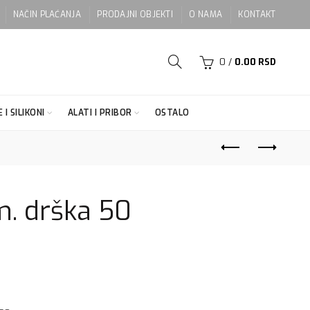
NAČIN PLAĆANJA
PRODAJNI OBJEKTI
O NAMA
KONTAKT
0
/
0.00
RSD
 I SILIKONI
ALATI I PRIBOR
OSTALO
. drška 50