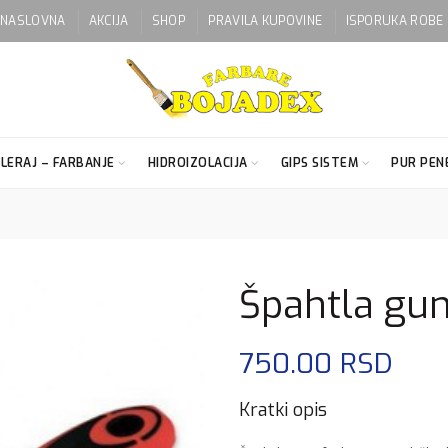
NASLOVNA
AKCIJA
SHOP
PRAVILA KUPOVINE
ISPORUKA ROBE
LERAJ – FARBANJE
HIDROIZOLACIJA
GIPS SISTEM
PUR PENE
Špahtla gum
750.00
RSD
Kratki opis