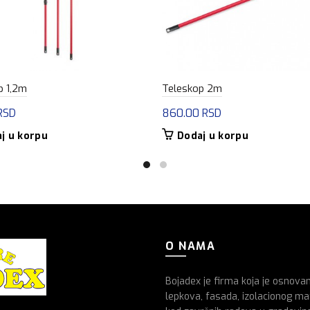
p 1,2m
Teleskop 2m
RSD
860.00
RSD
j u korpu
Dodaj u korpu
O NAMA
Bojadex je firma koja je osnova
lepkova, fasada, izolacionog mat