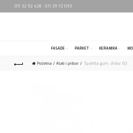
011 32 92 428
,
011 29 72 093
FASADE
PARKET
KERAMIKA
MO
Početna
Alati i pribor
Špahtla gum. drška 50