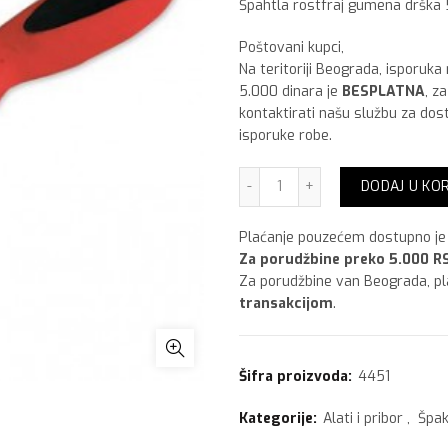
Špahtla rostfraj gumena drška
Poštovani kupci,
Na teritoriji Beograda, isporuka
5.000 dinara je
BESPLATNA
, z
kontaktirati našu službu za dos
isporuke robe.
Špahtla gum. drška 50 kol
DODAJ U KO
Plaćanje pouzećem dostupno je 
Za porudžbine preko 5.000 RS
Za porudžbine van Beograda, p
transakcijom
.
Šifra proizvoda:
4451
Kategorije:
Alati i pribor
,
Špak