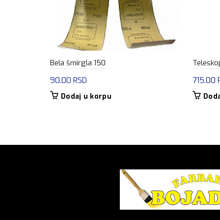
Bela šmirgla 150
Telesko
90.00
RSD
715.00
Dodaj u korpu
Doda