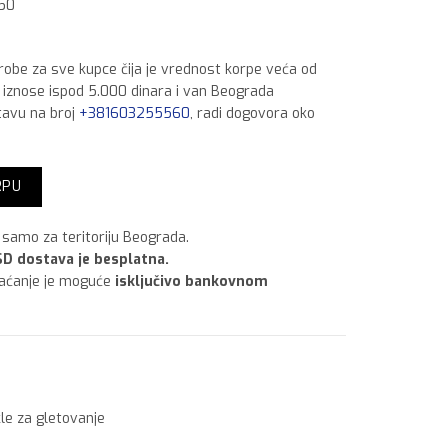
 50
 robe za sve kupce čija je vrednost korpe veća od
a iznose ispod 5.000 dinara i van Beograda
tavu na broj
+381603255560
, radi dogovora oko
ičina
RPU
samo za teritoriju Beograda.
D dostava je besplatna.
laćanje je moguće
isključivo bankovnom
le za gletovanje