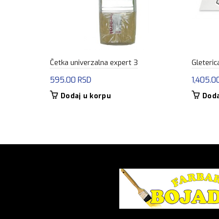
Četka univerzalna expert 3
Gleteric
595.00
RSD
1,405.0
Dodaj u korpu
Doda