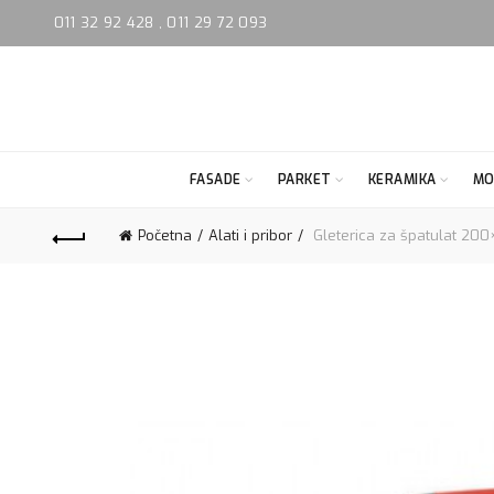
011 32 92 428
,
011 29 72 093
FASADE
PARKET
KERAMIKA
MO
Početna
Alati i pribor
Gleterica za špatulat 20