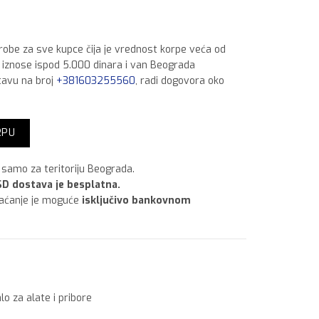
 robe za sve kupce čija je vrednost korpe veća od
a iznose ispod 5.000 dinara i van Beograda
tavu na broj
+381603255560
, radi dogovora oko
x80 količina
RPU
samo za teritoriju Beograda.
D dostava je besplatna.
laćanje je moguće
isključivo bankovnom
lo za alate i pribore