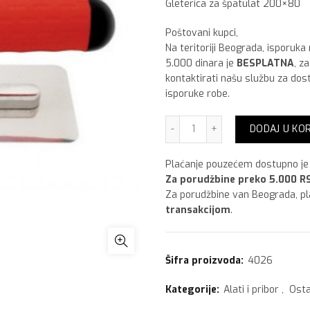
Gleterica za špatulat 200×80
Poštovani kupci,
Na teritoriji Beograda, isporuka
5.000 dinara je
BESPLATNA
, z
kontaktirati našu službu za dos
isporuke robe.
Gleterica za špatulat 200
DODAJ U KO
Plaćanje pouzećem dostupno je 
Za porudžbine preko 5.000 RS
Za porudžbine van Beograda, p
transakcijom
.
Šifra proizvoda:
4026
Kategorije:
Alati i pribor
,
Osta