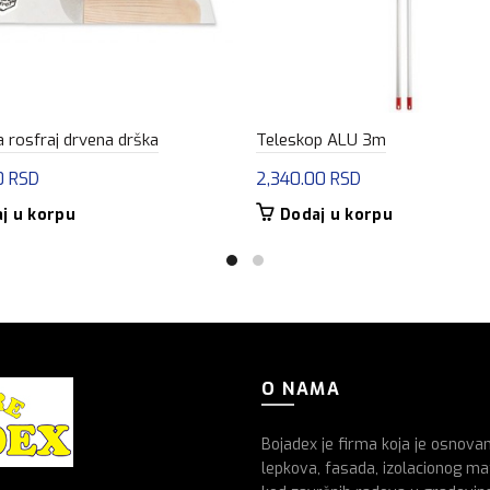
a rosfraj drvena drška
Teleskop ALU 3m
0
RSD
2,340.00
RSD
j u korpu
Dodaj u korpu
O NAMA
Bojadex je firma koja je osnova
lepkova, fasada, izolacionog mat