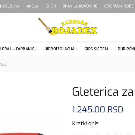
NASLOVNA
AKCIJA
SHOP
PRAVILA KUPOVINE
ISPORUKA ROBE
LERAJ – FARBANJE
HIDROIZOLACIJA
GIPS SISTEM
PUR PENE
0×80
Gleterica z
1,245.00
RSD
Kratki opis