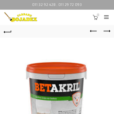
011 32 92 428
,
011 29 72 093
0