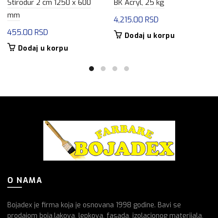
Stirodur 2 cm 1250 x 600
BK Acryl, 25 kg
mm
4,215.00
RSD
455.00
RSD
Dodaj u korpu
Dodaj u korpu
O NAMA
Bojadex je firma koja je osnovana 1998 godine. Bavi se
prodajom boja,lakova, lepkova, fasada, izolacionog materijala,