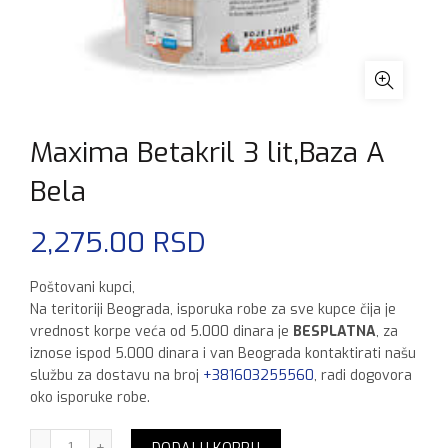
Maxima Betakril 3 lit,Baza A
Bela
2,275.00
RSD
Poštovani kupci,
Na teritoriji Beograda, isporuka robe za sve kupce čija je
vrednost korpe veća od 5.000 dinara je
BESPLATNA
, za
iznose ispod 5.000 dinara i van Beograda kontaktirati našu
službu za dostavu na broj
+381603255560
, radi dogovora
oko isporuke robe.
Maxima Betakril 3 lit,Baza A Bela količina