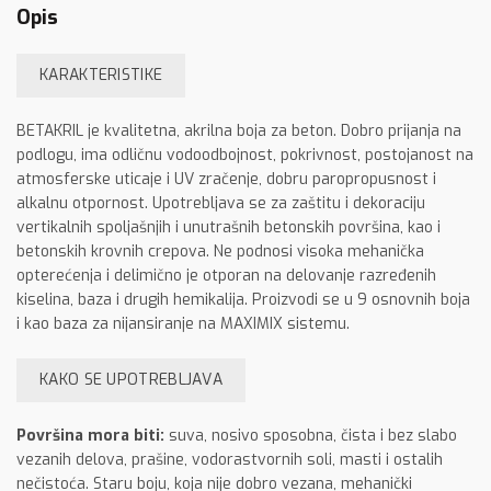
Opis
KARAKTERISTIKE
BETAKRIL je kvalitetna, akrilna boja za beton. Dobro prijanja na
podlogu, ima odličnu vodoodbojnost, pokrivnost, postojanost na
atmosferske uticaje i UV zračenje, dobru paropropusnost i
alkalnu otpornost. Upotrebljava se za zaštitu i dekoraciju
vertikalnih spoljašnjih i unutrašnih betonskih površina, kao i
betonskih krovnih crepova. Ne podnosi visoka mehanička
opterećenja i delimično je otporan na delovanje razređenih
kiselina, baza i drugih hemikalija. Proizvodi se u 9 osnovnih boja
i kao baza za nijansiranje na MAXIMIX sistemu.
KAKO SE UPOTREBLJAVA
Površina mora biti:
suva, nosivo sposobna, čista i bez slabo
vezanih delova, prašine, vodorastvornih soli, masti i ostalih
nečistoća. Staru boju, koja nije dobro vezana, mehanički