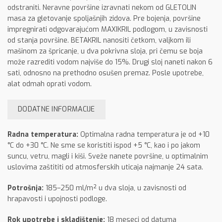
odstraniti. Neravne površine izravnati nekom od GLETOLIN
masa za gletovanje spoljašnjih zidova. Pre bojenja, površine
impregnirati odgovarajućom MAXIKRIL podlogom, u zavisnosti
od stanja površine. BETAKRIL nanositi četkom, valjkom ili
mašinom za špricanje, u dva pokrivna sloja, pri čemu se boja
može razrediti vodom najviše do 15%. Drugi sloj naneti nakon 6
sati, odnosno na prethodno osušen premaz. Posle upotrebe,
alat odmah oprati vodom.
DODATNE INFORMACIJE
Radna temperatura:
Optimalna radna temperatura je od +10
°C do +30 °C. Ne sme se koristiti ispod +5 °C, kao i po jakom
suncu, vetru, magli i kiši. Sveže nanete površine, u optimalnim
uslovima zaštititi od atmosferskih uticaja najmanje 24 sata.
Potrošnja:
185–250 ml/m² u dva sloja, u zavisnosti od
hrapavosti i upojnosti podloge.
Rok upotrebe i skladištenje:
18 meseci od datuma