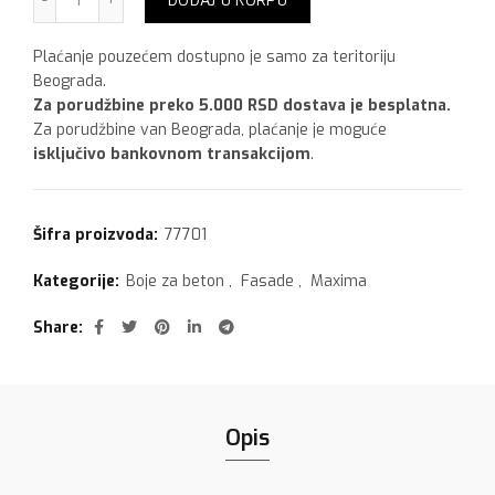
DODAJ U KORPU
Plaćanje pouzećem dostupno je samo za teritoriju
Beograda.
Za porudžbine preko 5.000 RSD dostava je besplatna.
Za porudžbine van Beograda, plaćanje je moguće
isključivo bankovnom transakcijom
.
Šifra proizvoda:
77701
Kategorije:
Boje za beton
,
Fasade
,
Maxima
Share
Opis