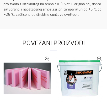
proizvodnje istaknutog na ambalaži. Čuvati u originalnoj, dobro
zatvorenoj i neoštećenoj ambalaži, pri temperaturi od +5 °C do
+25 °C, zaštićeno od direktne sunčeve svetlosti.
POVEZANI PROIZVODI