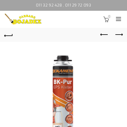
011 32 92 428
,
011 29 72 093
0