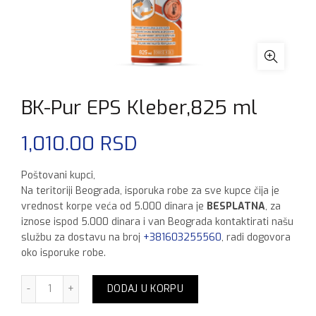
BK-Pur EPS Kleber,825 ml
1,010.00
RSD
Poštovani kupci,
Na teritoriji Beograda, isporuka robe za sve kupce čija je
vrednost korpe veća od 5.000 dinara je
BESPLATNA
, za
iznose ispod 5.000 dinara i van Beograda kontaktirati našu
službu za dostavu na broj
+381603255560
, radi dogovora
oko isporuke robe.
BK-Pur EPS Kleber,825 ml količina
DODAJ U KORPU