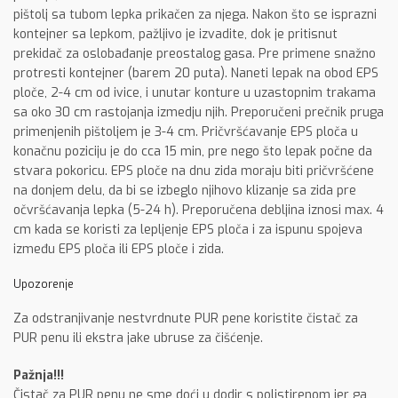
pištolj sa tubom lepka prikačen za njega. Nakon što se isprazni
kontejner sa lepkom, pažljivo je izvadite, dok je pritisnut
prekidač za oslobađanje preostalog gasa. Pre primene snažno
protresti kontejner (barem 20 puta). Naneti lepak na obod EPS
ploče, 2-4 cm od ivice, i unutar konture u uzastopnim trakama
sa oko 30 cm rastojanja izmedju njih. Preporučeni prečnik pruga
primenjenih pištoljem je 3-4 cm. Pričvršćavanje EPS ploča u
konačnu poziciju je do cca 15 min, pre nego što lepak počne da
stvara pokoricu. EPS ploče na dnu zida moraju biti pričvršćene
na donjem delu, da bi se izbeglo njihovo klizanje sa zida pre
očvršćavanja lepka (5-24 h). Preporučena debljina iznosi max. 4
cm kada se koristi za lepljenje EPS ploča i za ispunu spojeva
između EPS ploča ili EPS ploče i zida.
Upozorenje
Za odstranjivanje nestvrdnute PUR pene koristite čistač za
PUR penu ili ekstra jake ubruse za čišćenje.
Pažnja!!!
Čistač za PUR penu ne sme doći u dodir s polistirenom jer ga