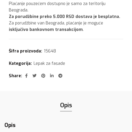
Plaćanje pouzećem dostupno je samo za teritoriju
Beograda.
Za porudžbine preko 5.000 RSD dostava je besplatna.
Za porudžbine van Beograda, plaćanje je moguće
isključivo bankovnom transakcijom
.
Šifra proizvoda:
15648
Kategorija:
Lepak za fasade
Share
Opis
Opis