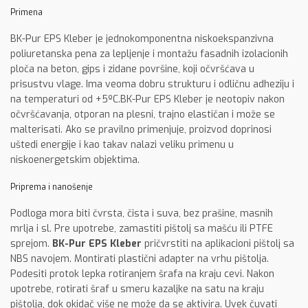
Primena
BK-Pur EPS Kleber je jednokomponentna niskoekspanzivna
poliuretanska pena za lepljenje i montažu fasadnih izolacionih
ploča na beton, gips i zidane površine, koji očvršćava u
prisustvu vlage. Ima veoma dobru strukturu i odličnu adheziju i
na temperaturi od +5ºC.BK-Pur EPS Kleber je neotopiv nakon
očvršćavanja, otporan na plesni, trajno elastičan i može se
malterisati. Ako se pravilno primenjuje, proizvod doprinosi
uštedi energije i kao takav nalazi veliku primenu u
niskoenergetskim objektima.
Priprema i nanošenje
Podloga mora biti čvrsta, čista i suva, bez prašine, masnih
mrlja i sl. Pre upotrebe, zamastiti pištolj sa mašću ili PTFE
sprejom.
BK-Pur EPS Kleber
pričvrstiti na aplikacioni pištolj sa
NBS navojem. Montirati plastični adapter na vrhu pištolja.
Podesiti protok lepka rotiranjem šrafa na kraju cevi. Nakon
upotrebe, rotirati šraf u smeru kazaljke na satu na kraju
pištolja, dok okidač više ne može da se aktivira. Uvek čuvati