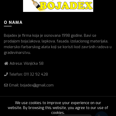
O NAMA
Bojadex je firma koja je osnovana 1998 godine. Bavi se
prodajom boja,lakova, lepkova, fasada, izolacionog materijala,
molersko-farbarskog alata koji se koristi kod završnih radova u
gradevinarstvu.
Adresa: Višnjička 58
Telefon:
011 32 92 428
Email: bojadex@gmail.com
We use cookies to improve your experience on our
website. By browsing this website, you agree to our use of
© 2026
Boje lakovi
. All rights reserved
cookies.