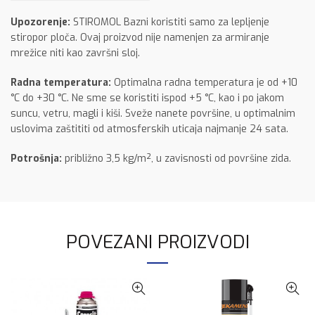
Upozorenje:
STIROMOL Bazni koristiti samo za lepljenje
stiropor ploča. Ovaj proizvod nije namenjen za armiranje
mrežice niti kao završni sloj.
Radna temperatura:
Optimalna radna temperatura je od +10
°C do +30 °C. Ne sme se koristiti ispod +5 °C, kao i po jakom
suncu, vetru, magli i kiši. Sveže nanete površine, u optimalnim
uslovima zaštititi od atmosferskih uticaja najmanje 24 sata.
Potrošnja:
približno 3,5 kg/m², u zavisnosti od površine zida.
POVEZANI PROIZVODI