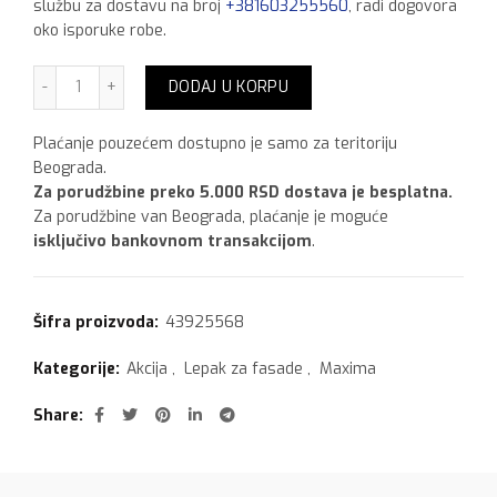
službu za dostavu na broj
+381603255560
, radi dogovora
oko isporuke robe.
Maxima Stiromol Bazni 25 kg Akcija za kupljenih 48 kom.
DODAJ U KORPU
Plaćanje pouzećem dostupno je samo za teritoriju
Beograda.
Za porudžbine preko 5.000 RSD dostava je besplatna.
Za porudžbine van Beograda, plaćanje je moguće
isključivo bankovnom transakcijom
.
Šifra proizvoda:
43925568
Kategorije:
Akcija
,
Lepak za fasade
,
Maxima
Share