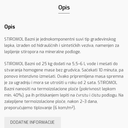
Opis
Opis
STIROMOL Bazni je jednokomponentni suvi tip građevinskog
lepka, izrađen od hidrauličnih i sintetičkih veziva, namenjen za
lepljenje stiropora na mineralne podloge.
STIROMOL Bazni od 25 kg dodati na 5,5–6 L vode i mešati do
stvaranja homogene mase bez grudvica. Sačekati 10 minuta, pa
ponovo intenzivno izmešati. Ovako pripremljena masa spremna
je za ugradnju i mora se utrošiti u roku od 2 sata. STIROMOL
Bazni nanositi na termoizolacione ploče (pokrivnost lepkom
min. 40%), pa ih pritiskanjem lepiti na čvrstu i čistu podlogu. Na
zalepljene termoizolacione ploče, nakon 2–3 dana,
preporučujemo tiplovanje (6 kom/m²).
DODATNE INFORMACIJE