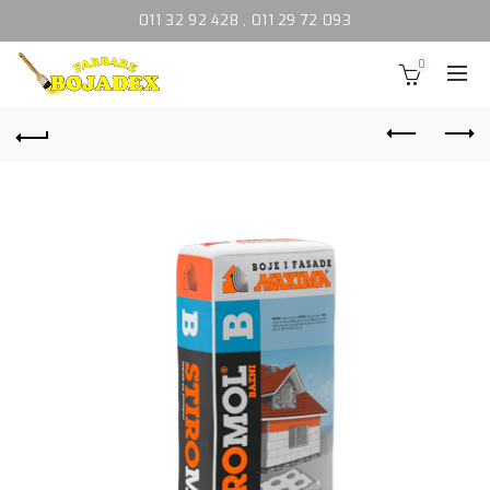
011 32 92 428
,
011 29 72 093
0